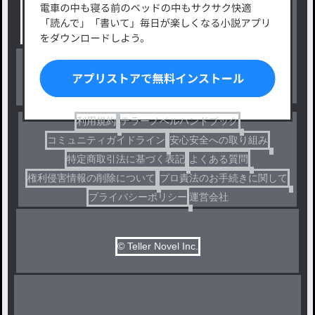
小説コンテスト応募・公募
ファンタジー・異世界・SF
出版・メディアミックス作品
ホラー・ミステリー
BL
ドラマ
コメディ
利用規約
テラーノベルハンドブック
コミュニティガイドライン
安心安全への取り組み
特定商取引法に基づく表記
よくある質問
権利侵害情報の削除について
プロ責法のお手続きに関して
プライバシーポリシー
運営会社
© Teller Novel Inc.