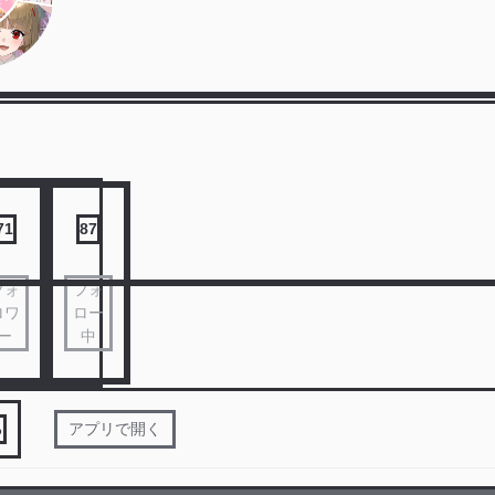
71
87
フォ
フォ
ロワ
ロー
ー
中
る
アプリで開く