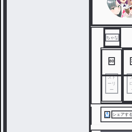
ちゃな
80
スト
ーリ
ー
シェアす