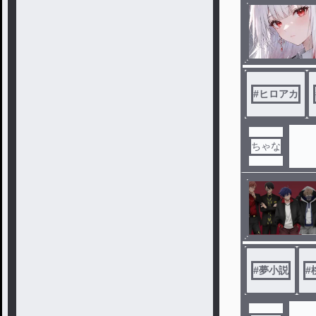
#
ヒロアカ
ちゃな
#
夢小説
#