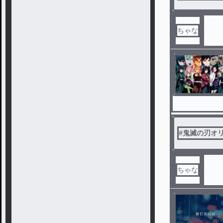
ちゃな
#
鬼滅の刃オ
ちゃな