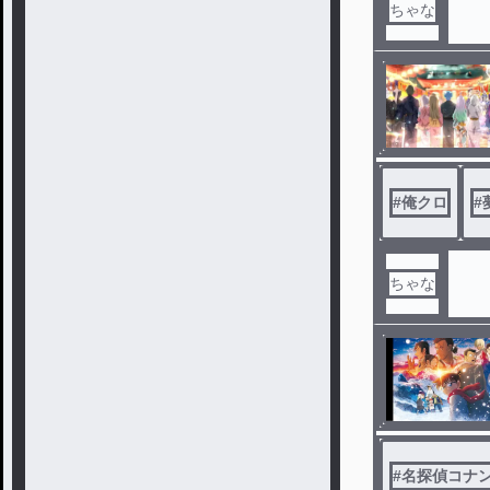
ちゃな
#
俺クロ
#
ちゃな
#
名探偵コナ