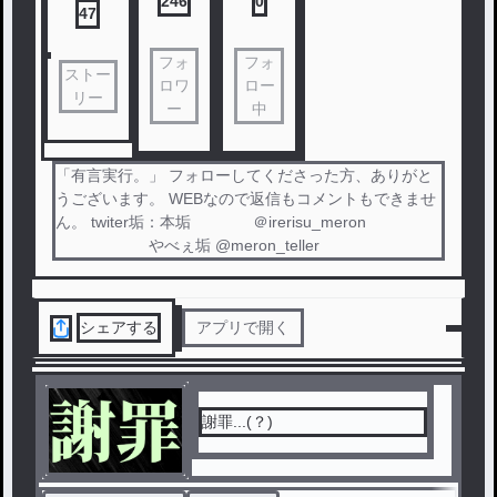
246
0
47
フォ
フォ
ストー
ロワ
ロー
リー
ー
中
「有言実行。」 フォローしてくださった方、ありがと
うございます。 WEBなので返信もコメントもできませ
ん。 twiter垢：本垢 ＠irerisu_meron
やべぇ垢 @meron_teller
シェアする
アプリで開く
謝罪...(？)