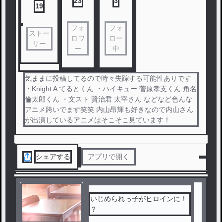
23
3
19
フォ
フォ
ストー
ロワ
ロー
リー
ー
中
気ままに投稿してるので時々失踪する可能性ありです
・Knight A てるとくん ・ハイキュー 菅原孝支くん 角名
倫太郎くん ・文スト 賢治君 太宰さん などなど色んな
アニメ跨いでます笑笑 内山昂輝も好きなので内山さん
が出演しているアニメはそこそこ見ています！
シェアする
アプリで開く
いじめられっ子がヒロインに！
？