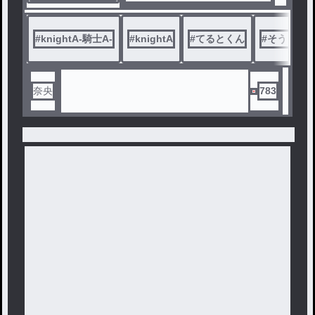
#
knightA-騎士A-
#
knightA
#
てるとくん
#
そうま
奈央
783