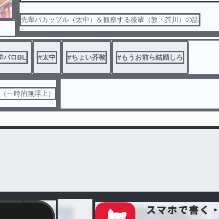
先輩バカップル（太中）を観察する後輩（敦・芥川）の話
学パロBL
#
太中
#
ちょい芥敦
#
もうお前ら結婚しろ
バ（一時的無浮上）