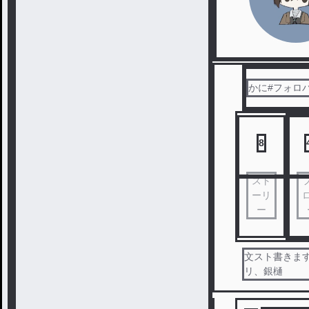
かに#フォロ
8
スト
ーリ
ー
文スト書きます
リ、銀樋