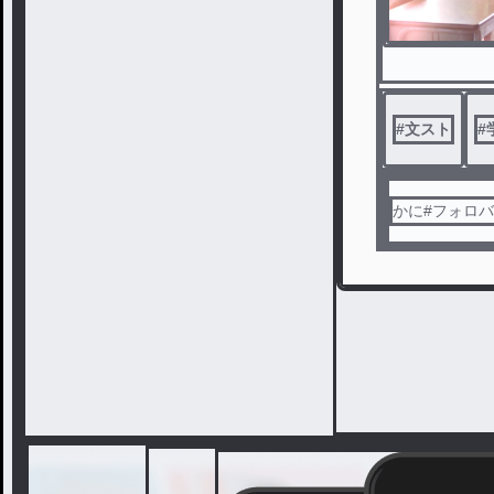
#
文スト
#
かに#フォロ