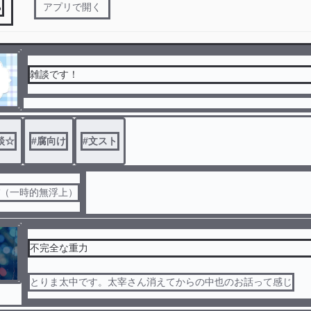
る
アプリで開く
雑談です！
談☆
#
腐向け
#
文スト
バ（一時的無浮上）
不完全な重力
とりま太中です。太宰さん消えてからの中也のお話って感じ