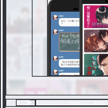
トップ
「かに#フォロバ（一時的無浮上）」最新作：