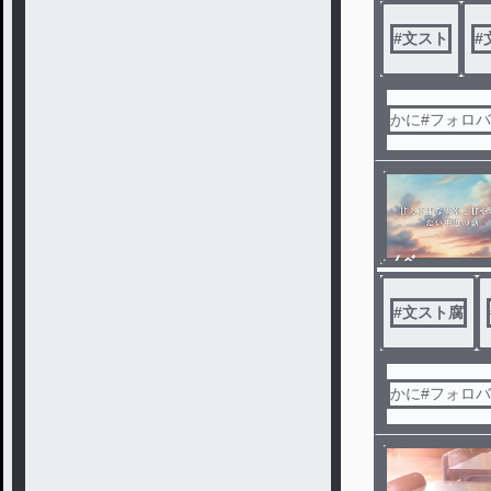
#
文スト
#
かに#フォロ
ノベ
ル
#
文スト腐
かに#フォロ