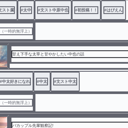
文スト腐
#
太中
#
文スト中原中也
#
初投稿！！
#
はぴえん
バ（一時的無浮上）
甘え下手な太宰と甘やかしたい中也の話
#
中太好きになれ
#
中太
#
文スト中太
バ（一時的無浮上）
バカップル先輩観察記!