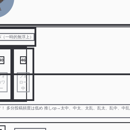
バ（一時的無浮上）
40
46
フォ
フォ
ロワ
ロー
ー
中
！ 多分投稿頻度は低め 推しcp→太中、中太、太乱、乱太、乱中、中