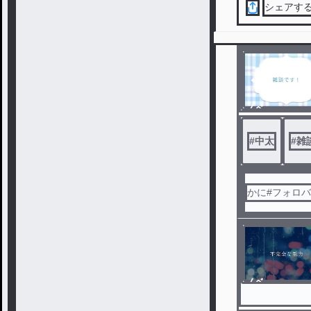
シェアす
ノベ
ル
#
中太
#
雑
かに#フォロ
ノベ
ル