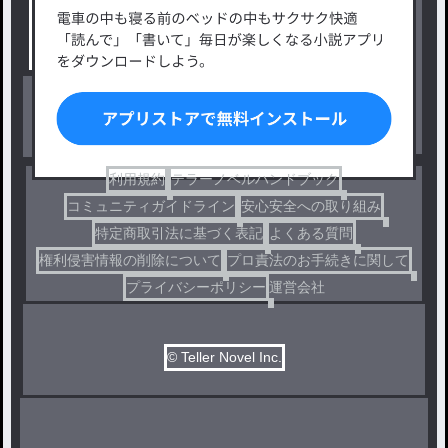
タグ一覧
ロマンスファンタジー
小説コンテスト応募・公募
ファンタジー・異世界・SF
出版・メディアミックス作品
ホラー・ミステリー
BL
ドラマ
コメディ
利用規約
テラーノベルハンドブック
コミュニティガイドライン
安心安全への取り組み
特定商取引法に基づく表記
よくある質問
権利侵害情報の削除について
プロ責法のお手続きに関して
プライバシーポリシー
運営会社
© Teller Novel Inc.