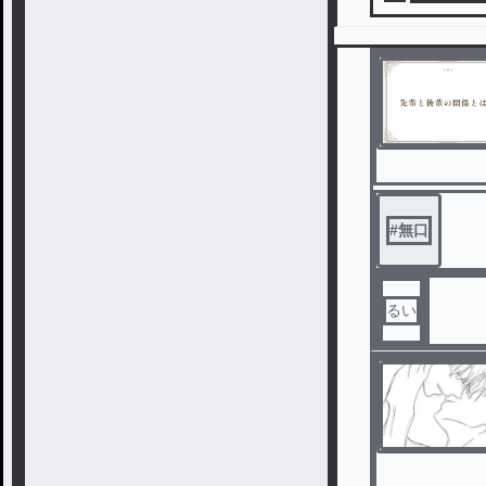
#
無口
るい