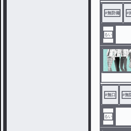
#
無防備
#
るい
#
無口
#
無
るい