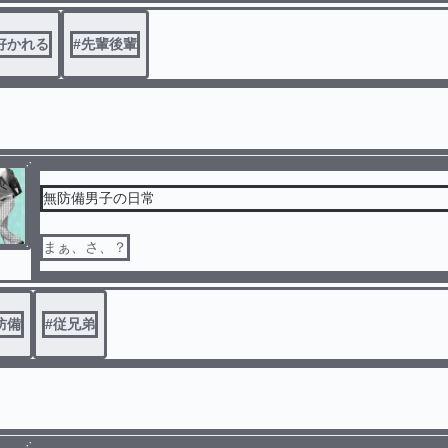
好かれる
#
先輩後輩
無防備男子の日常
まぁ、さ、？
防備
#
従兄弟