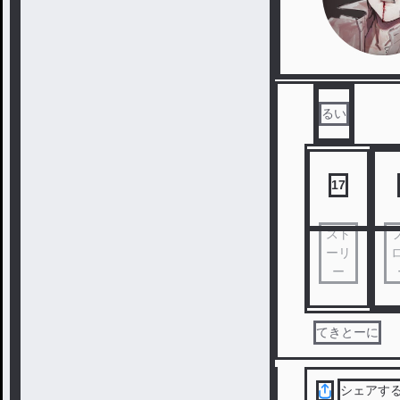
るい
17
スト
ーリ
ー
てきとーに
シェアす