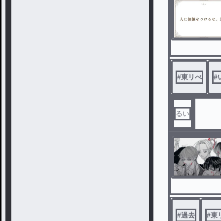
#
東リべ
#
るい
#
過去
#
東