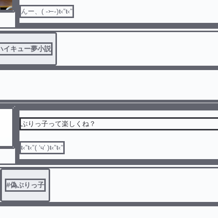
んー、( -⤚-)ŧ‹”ŧ‹”
ハイキュー夢小説
ぶりっ子って楽しくね？
ŧ‹”ŧ‹”( ‘ч’ )ŧ‹”ŧ‹”
#
偽ぶりっ子