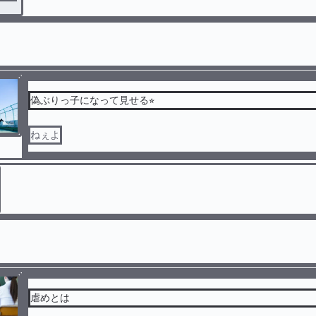
偽ぶりっ子になって見せる⭐︎
ねぇよ
虐めとは