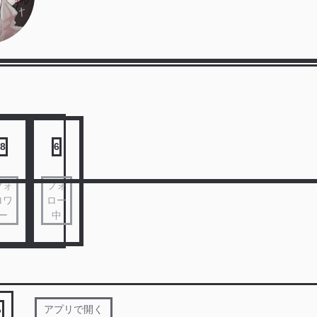
8
6
フォ
フォ
ロワ
ロー
ー
中
る
アプリで開く