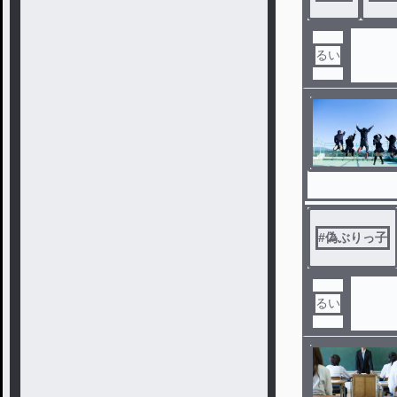
るい
#
偽ぶりっ子
るい