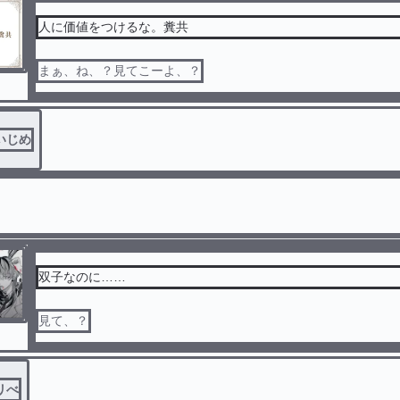
人に価値をつけるな。糞共
まぁ、ね、？見てこーよ、？
いじめ
双子なのに……
見て、？
リべ