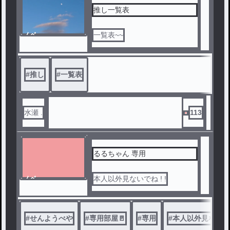
推し一覧表
ノベ
一覧表~~
ル
#
推し
#
一覧表
水瀬 .
113
るるちゃん 専用
ノベ
本人以外見ないでね ! !
ル
#
せんようべや
#
専用部屋🚪
#
専用
#
本人以外見ないで