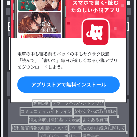
小説を探す
ジャンルから探す
新着小説一覧
恋愛・ロマンス
タグ一覧
ロマンスファンタジー
小説コンテスト応募・公募
ファンタジー・異世界・SF
出版・メディアミックス作品
ホラー・ミステリー
BL
ドラマ
コメディ
利用規約
テラーノベルハンドブック
コミュニティガイドライン
安心安全への取り組み
特定商取引法に基づく表記
よくある質問
権利侵害情報の削除について
プロ責法のお手続きに関して
プライバシーポリシー
運営会社