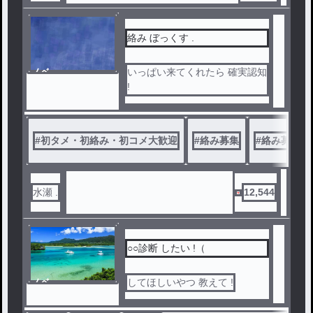
絡み ぼっくす .
ノベ
いっぱい来てくれたら 確実認知
ル
!
#
初タメ・初絡み・初コメ大歓迎
#
絡み募集
#
絡み募
#
水瀬 .
12,544
○○診断 したい !（
ノベ
してほしいやつ 教えて !
ル