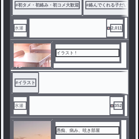
#
初タメ・初絡み・初コメ大歓迎
#
絡んでくれる子だいすき
水瀬 .
2,011
イラスト !
ノベ
ル
#
イラスト
水瀬 .
352
愚痴、病み、呟き部屋