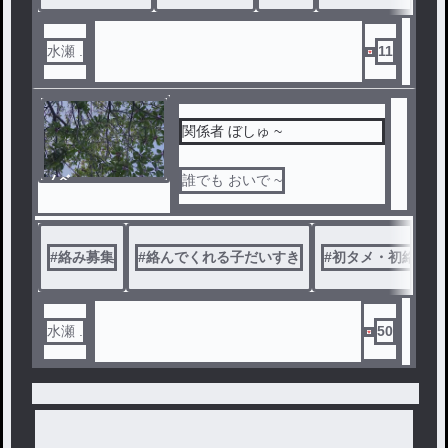
水瀬 .
11
関係者 ぼしゅ ~
ノベ
誰でも おいで ~
ル
#
絡み募集
#
絡んでくれる子だいすき
#
初タメ・初絡み・
水瀬 .
50