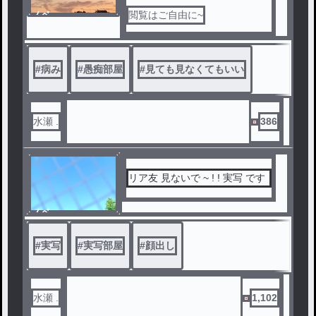
ノベ
閲覧はご自由に~
ル
#
病み
#
愚痴部屋
#
見ても見なくてもいい
水瀬 .
386
リア友 見ないで ~ ! ! 実写 です
ノベ
ル
#
実写
#
実写部屋
#
顔出し
水瀬 .
1,102