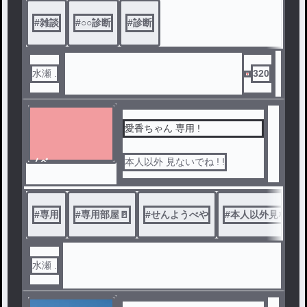
#
雑談
#
○○診断
#
診断
水瀬 .
320
愛香ちゃん 専用 !
ノベ
本人以外 見ないでね ! !
ル
#
専用
#
専用部屋🚪
#
せんようべや
#
本人以外見ないで
水瀬 .