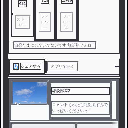
715
1,760
431
フォ
フォ
ストー
ロワ
ロー
リー
ー
中
自発たまにしかいかないです 無差別フォロー
シェアする
アプリで開く
雑談部屋2
ノベ
コメントくれたら絶対返すんで
ル
いっぱいくださいっ！