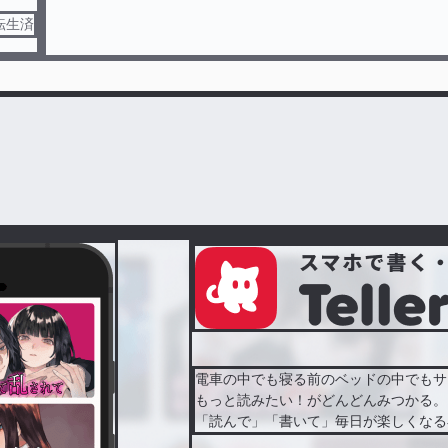
転生済
電車の中でも寝る前のベッドの中でもサ
もっと読みたい！がどんどんみつかる。
「読んで」「書いて」毎日が楽しくなる