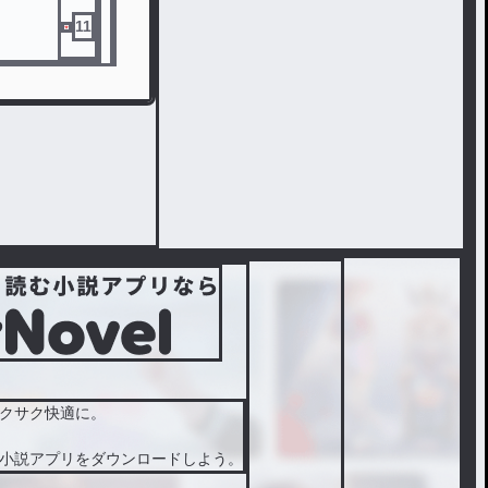
11
クサク快適に。
小説アプリをダウンロードしよう。