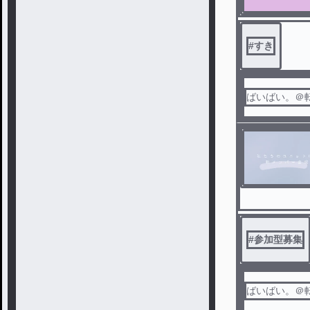
#
すき
ばいばい。＠
#
参加型募集
ばいばい。＠