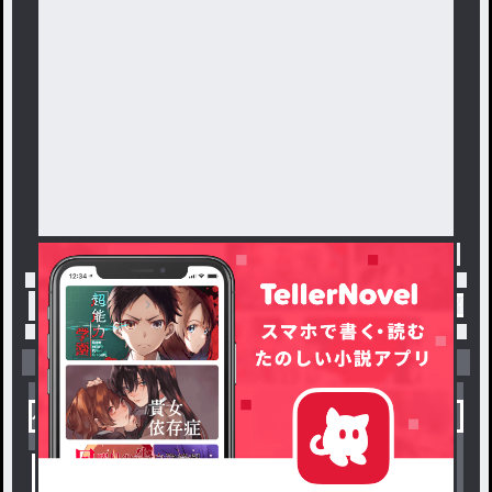
杏「あ、えあああああああわわ
わわわごごごめんなさーーい!!!!
!!!」
トップ
「Ruka」最新作：何故こんなにも幼馴染/仲
小説を探す
ジャンルから探す
新着小説一覧
恋愛・ロマンス