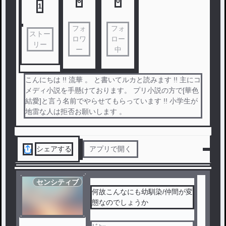
6
0
1
フォ
フォ
ストー
ロワ
ロー
リー
ー
中
こんにちは !! 流華 。 と書いてルカと読みます !! 主にコ
メディ小説を手懸けております。 プリ小説の方で[華色
結愛]と言う名前でやらせてもらっています !! 小学生が
地雷な人は拒否お願いします 。
シェアする
アプリで開く
センシティブ
何故こんなにも幼馴染/仲間が変
態なのでしょうか