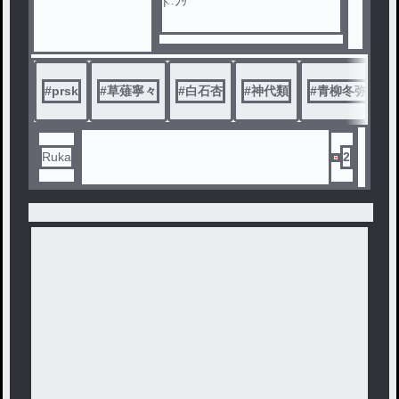
ﾄﾞﾝｯ
#
prsk
#
草薙寧々
#
白石杏
#
神代類
#
青柳冬弥
類「ひぁっ///」
Ruka
2
寧々「あ……え?????? あ…
…ん??????」
ﾄﾞﾝｯ
冬弥「ひぅあ///」