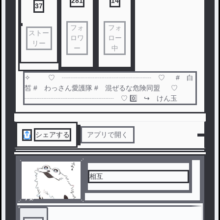
281
14
37
フォ
フォ
ストー
ロワ
ロー
リー
ー
中
✧ ♡ ┈┈┈┈┈┈┈┈┈┈┈┈┈ ♡ # 白
皙 # わっさん愛護隊 # 混ぜるな危険同盟 ♡
┈┈┈┈┈┈┈┈┈┈┈┈┈ ♡ 0️⃣ ↪ けん玉
シェアする
アプリで開く
相互
ノベ
ル