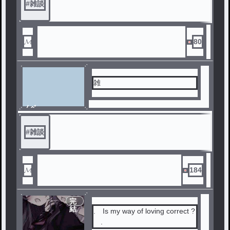
#
雑談
𝓜
80
雑
ノベ
ル
#
雑談
𝓜
184
完
結
. Is my way of loving correct ?
.