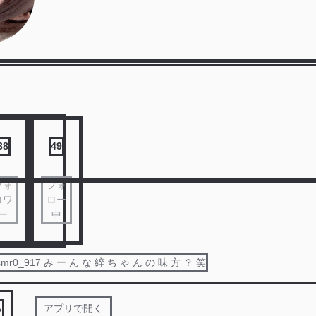
38
49
フォ
フォ
ロワ
ロー
ー
中
smr0_917 み ー ん な 綷 ち ゃ ん の 味 方 ？ 笑
る
アプリで開く