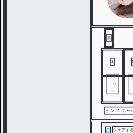
菫
3
スト
ーリ
ー
イ ン ス タ ↬ 
シェアす