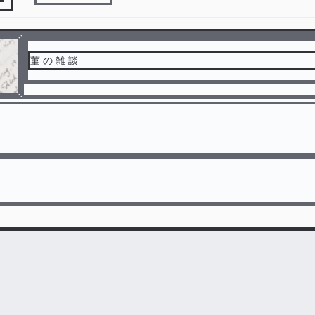
菫 の 雑 談