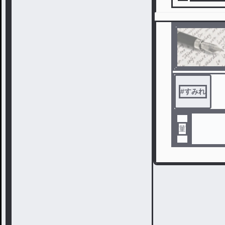
#
すみれ
菫