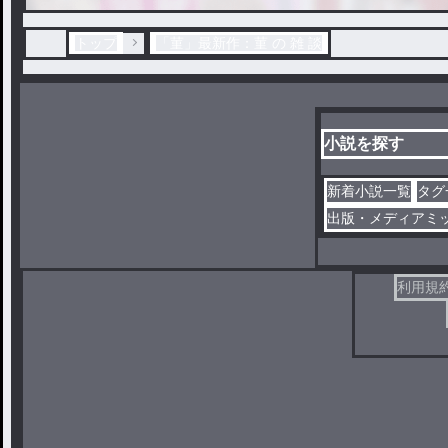
トップ
「菫」最新作：菫 の 雑 談
小説を探す
新着小説一覧
タグ
出版・メディアミ
利用規