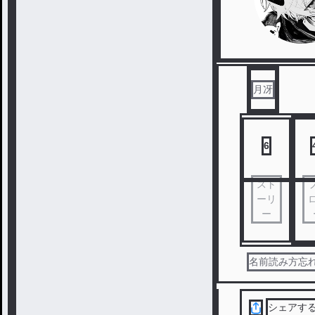
月冴
6
スト
ーリ
ー
名前読み方忘れ
シェアす