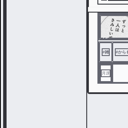
ノベ
ル
#
雑
#
から
月冴