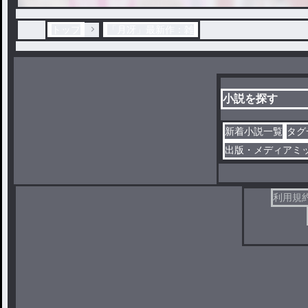
トップ
「月冴」最新作：雑
小説を探す
新着小説一覧
タグ
出版・メディアミ
利用規