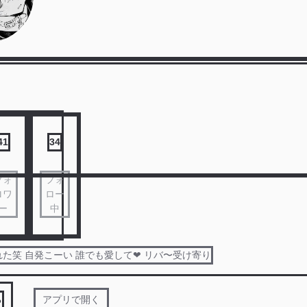
41
34
フォ
フォ
ロワ
ロー
ー
中
た笑 自発こーい 誰でも愛して❤︎ リバ〜受け寄り
る
アプリで開く