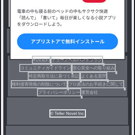
タグ一覧
ロマンスファンタジー
小説コンテスト応募・公募
ファンタジー・異世界・SF
出版・メディアミックス作品
ホラー・ミステリー
BL
ドラマ
コメディ
利用規約
テラーノベルハンドブック
コミュニティガイドライン
安心安全への取り組み
特定商取引法に基づく表記
よくある質問
権利侵害情報の削除について
プロ責法のお手続きに関して
プライバシーポリシー
運営会社
© Teller Novel Inc.