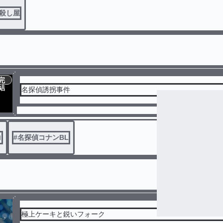
殺し屋
完
結
名探偵誘拐事件
コ
#
名探偵コナンBL
極上ケーキと鋭いフォーク