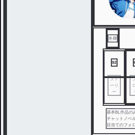
冬輝
92
スト
ーリ
ー
基本BL作品
チャットノベ
目当てのフォロー