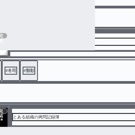
完
結
体調不良(プロセカ編)
#
冬司
#
類彰
完
結
とある組織の拷問記録簿