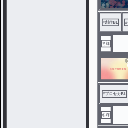
#
創作BL
#
冬輝
#
プロセカBL
冬輝