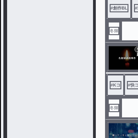
#
創作BL
#
冬輝
#
Kコ
#
快
冬輝