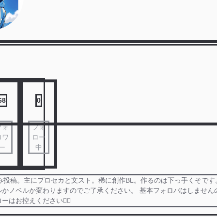
68
0
フォ
フォ
ロワ
ロー
ー
中
のみ投稿。主にプロセカと文スト。稀に創作BL。作るのは下っ手くそです
ルかノベルか変わりますのでご了承ください。 基本フォロバはしません
はお控えください🙇‍♀️