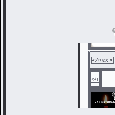
冬輝
#
プロセカBL
冬輝