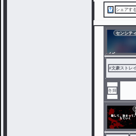
シェアす
センシテ
ノベ
ル
#
文豪ストレイ
冬輝