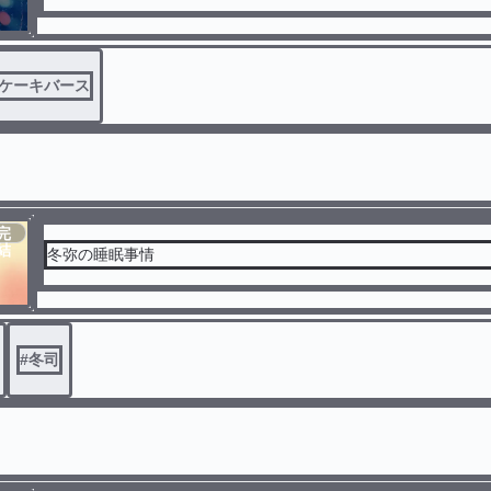
ケーキバース
完
結
冬弥の睡眠事情
#
冬司