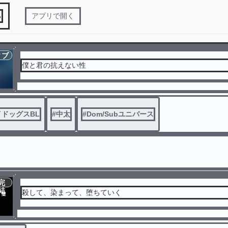
る
アプリで開く
ィブ
僕と君の抗えない性
ドッグスBL
#
中太
#
Dom/Subユニバース
完
結
殺して、染まって、堕ちていく