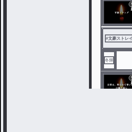
#
文豪ストレイ
冬輝
#
プロセカBL