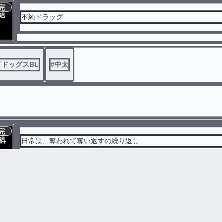
完
結
不純ドラッグ
ドッグスBL
#
中太
完
結
日常は、奪われて奪い返すの繰り返し
#
彰冬
#
微モブ彰
#
誘拐