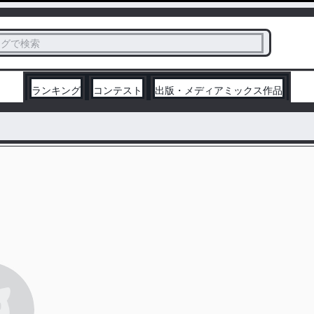
ス
タグで検索
く
ランキング
コンテスト
出版・メディアミックス作品