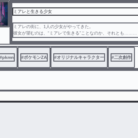
ミアレと生きる少女
ミアレの街に、1人の少女がやってきた。
彼女が望むのは、“ミアレで生きる”ことなのか、それとも………
※こちらはポケットモンスター様の、ポケットモンスターレジェ
要素を含みます。
#
pkmn
#
ポケモンZA
#
オリジナルキャラクター
#
二次創作
こちらは二次創作です。