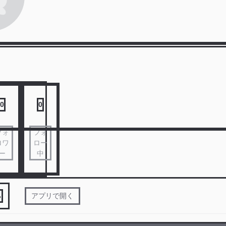
0
0
フォ
フォ
ロワ
ロー
ー
中
る
アプリで開く