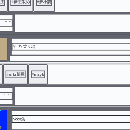
夢主
#
夢主攻め
#
夢小説
だ ⏜⏜
船 の 乗り場
#
nrkr部屋
#
mzyb
だ ⏜⏜
nkkn集