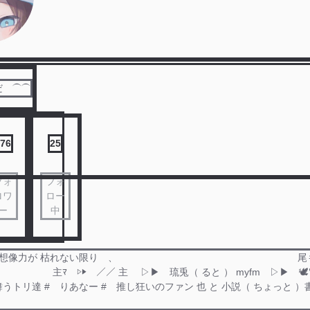
だ ⏜⏜
76
25
フォ
フォ
ロワ
ロー
ー
中
 世界の想像力が 枯れない限り 、 尾も白
」 主ﾏ ▷▶ ／／ 主 ▷▶ 琉兎（ ると ） myfm ▷▶ 🕊🪐
うトリ達 # りあなー # 推し狂いのファン 也 と 小説（ ちょっと 