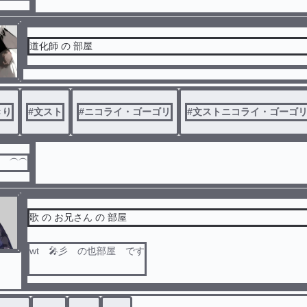
道化師 の 部屋
きり
#
文スト
#
ニコライ・ゴーゴリ
#
文ストニコライ・ゴーゴ
だ ⏜⏜
歌 の お兄さん の 部屋
wt 🎤彡 の也部屋 です
⚠️ キャラ崩壊