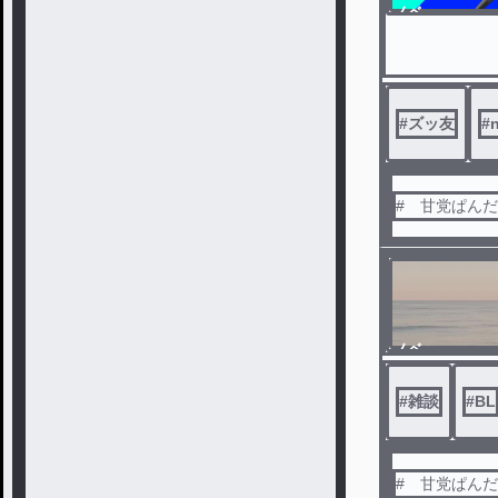
ノベ
ル
#
ズッ友
#
# 甘党ぱん
ノベ
ル
#
雑談
#
BL
# 甘党ぱん