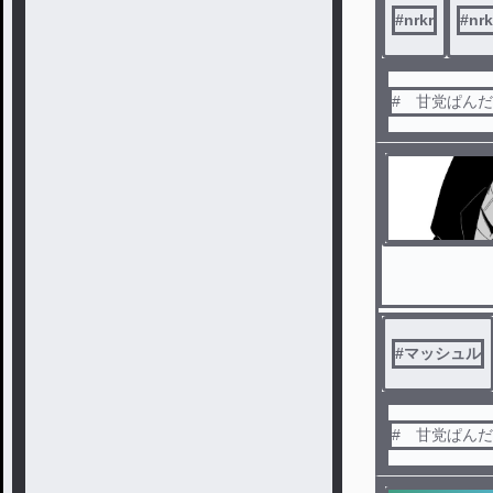
#
nrkr
#
nr
# 甘党ぱん
#
マッシュル
# 甘党ぱん