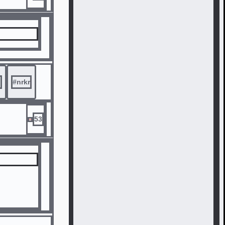
リ
#
nrkr
53