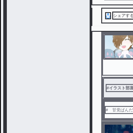
シェアす
#
イラスト部
# 甘党ぱん