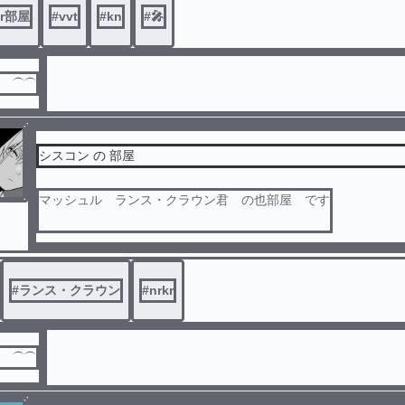
kr部屋
#
vvt
#
kn
#
🎤
だ ⏜⏜
シスコン‪ の 部屋
マッシュル ランス・クラウン君 の也部屋 です
⚠️ キャラ崩壊
#
ランス・クラウン
#
nrkr
だ ⏜⏜