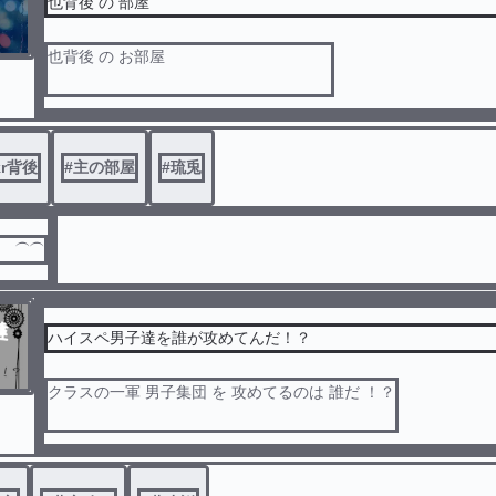
也背後 の 部屋
也背後 の お部屋
皆 コメント くれなくて 悲しいよ ~ 、 、
kr背後
#
主の部屋
#
琉兎
だ ⏜⏜
ハイスペ男子達を誰が攻めてんだ！？
クラスの一軍 男子集団 を 攻めてるのは 誰だ ！？
WT の 夢小説（ 学パロ ）
夢主攻め 、 総攻め ⚠️