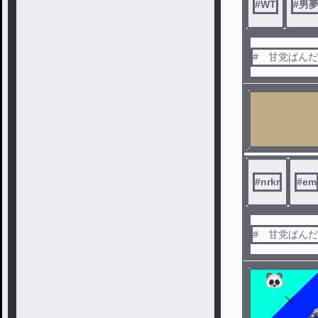
#
WT
#
男
# 甘党ぱん
#
nrkr
#
em
# 甘党ぱん