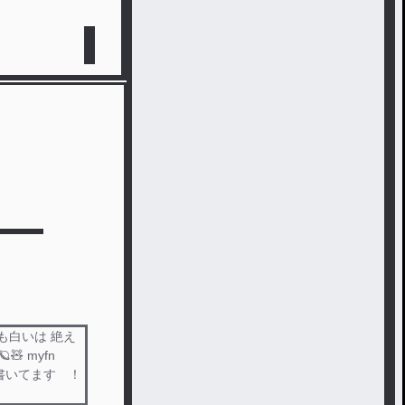
いは 絶え
🧸 myfn
）書いてます ！