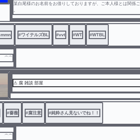
某白尾様のお名前をお借りしておりますが、ご本人様とは関係
。
nkknのほのぼの(たまにRあるかも？)を投稿していきます。
nmmn
#
ワイテルズBL
#
vvt
#
WT
#
WTBL
シチュのリクエストお待ちしております！
だ ⏜⏜
主はnkknのつもりで書いておりますが、knnkっぽいものもござ
⚠︎︎ 腐 雑談 部屋
了承ください。
#
薔薇
#
腐注意
#
純粋さん見ないでね！！
だ ⏜⏜