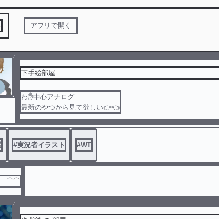
る
アプリで開く
下手絵部屋
わ✋中心アナログ
最新のやつから見て欲しい👉👈
屋
#
実況者イラスト
#
WT
だ ⏜⏜