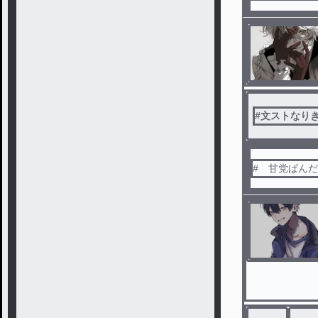
#
文ストなり
# 甘党ぱん