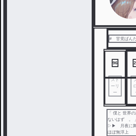
# 甘党ぱん
96
2
スト
ーリ
ー
「 僕と
ないはず 。 
▷▶ 月夜に舞
ほぼ無浮上