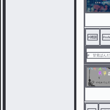
#
雑談
#
nr
# 甘党ぱん