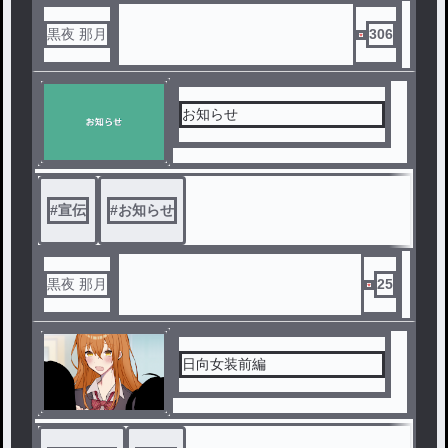
黒夜 那月
306
お知らせ
#
宣伝
#
お知らせ
黒夜 那月
25
日向女装前編