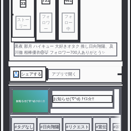
731
461
33
フォ
フォ
ストー
ロワ
ロー
リー
ー
中
黒夜 那月 ハイキュー 大好きオタク 推し日向翔陽、及
川徹 相棒優衣🏐🦊 フォロワー700人ありがとう✨
シェアする
アプリで開く
お知らせ('∇^d) ﾅｲｽ☆!!
#
タグなし
#
日向翔陽
#
リクエスト
#
宣伝
#
家族募