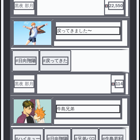
黒夜 那月
22,550
戻ってきました〜
#
日向翔陽
#
戻ってきた
黒夜 那月
114
牛島兄弟
#
ハイキュー
#
日向翔陽
#
兄弟パロ
#
牛島若利