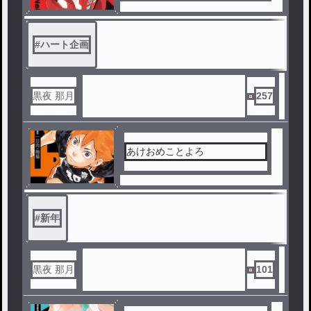
#
ハート企画
黒夜 那月
257
あけおめことよろ
#
新年
黒夜 那月
101