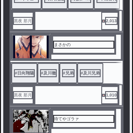
黒夜 那月
2,013
まさかの
#
日向翔陽
#
及川徹
#
兄弟
#
及川兄弟
黒夜 那月
1,010
待てやゴラァ