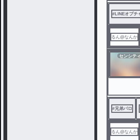
#
LINEオプチ
るん@なんか
センシテ
#
兄弟パロ
るん@なんか