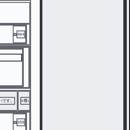
尊い尊い尊い
尊い遠井さん
464
いです。
#
尊い
#
創作BL
358