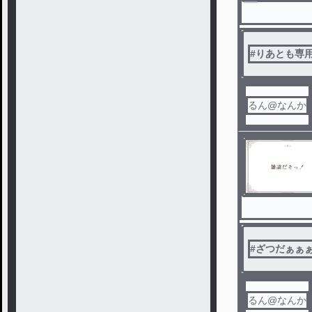
#
りあとも専
るん@なんか
#
ざつだぁぁ
るん@なんか