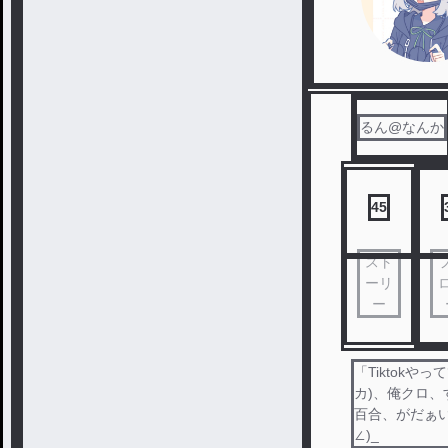
るん@なんか
45
スト
ーリ
ー
「Tiktok
カ)、俺クロ、
百合、がだぁいい
∠)_