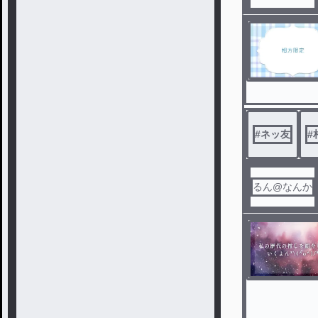
#
ネッ友
#
るん@なんか