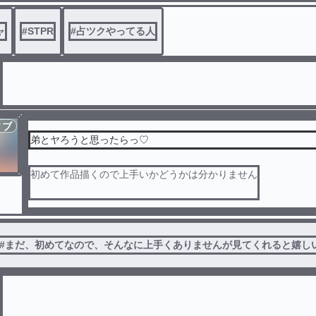
尊い尊い尊い尊い尊い尊い尊い尊い尊い尊い尊い尊い尊い尊い
尊い尊い尊い尊い尊い尊い尊い尊い尊い尊い尊い尊い尊い尊い
ャ
#
STPR
#
占ツクやってる人
尊い尊い尊い尊い尊い尊い尊い尊い尊い尊い尊い尊い尊い尊い
ィブ
弟とヤろうと思ったらっ♡
初めて作品描くので上手いかどうかは分かりません
アンチ、地雷、純粋さんは来ないで見ないで
創作です！！
#
まだ、初めてなので、そんなに上手くありませんが見てくれると嬉し