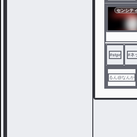
センシテ
#
stpr
#
ネ
るん@なんか