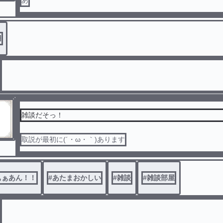
あ
用
雑談だそっ！
取説が最初に(´・ω・｀)あります
ぁぁあん！！
#
あたまおかしい
#
雑談
#
雑談部屋