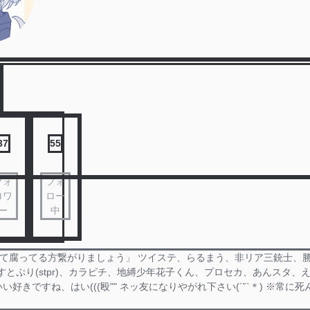
37
55
フォ
フォ
ロワ
ロー
ー
中
やってて腐ってる方繋がりましょう」 ツイステ、らるまう、非リア三銃士、
すとぷり(stpr)、カラピチ、地縛少年花子くん、プロセカ、あんスタ、え
好きですね、はい(((殴"" ネッ友になりやがれ下さい(´˘`＊) ※常に死んで