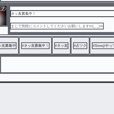
ィブ
ネッ友募集中！
まじで気軽にコメントしてくださいお願いしますm(_ _)m
ッ友募集中
#
ネッ友募集中！
#
ネッ友
#
占ツク
#
Simejiや