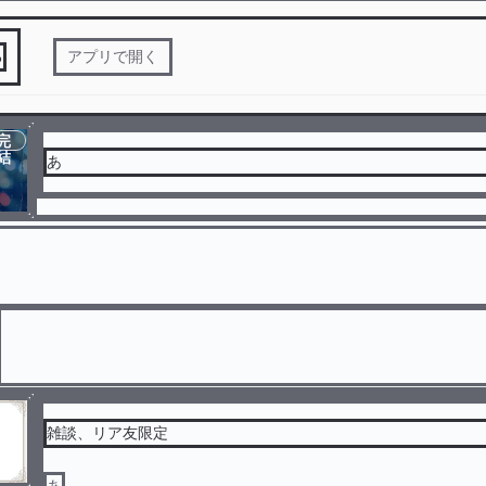
る
アプリで開く
完
結
あ
雑談、リア友限定