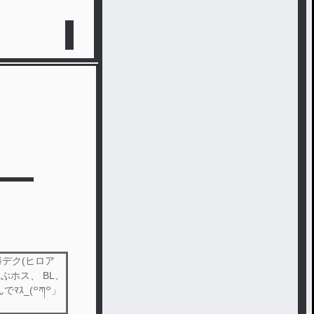
勝デク(ヒロア
ぶホス、 BL、
ﾏｽ_(꒪ཀ꒪」