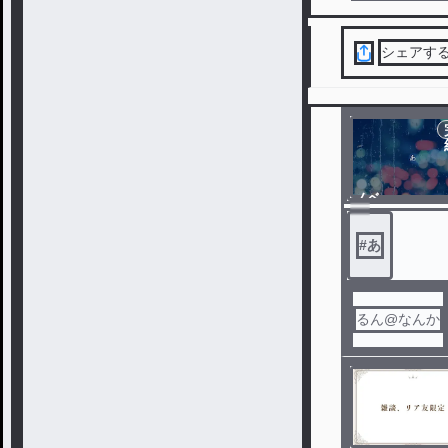
シェアす
ノベ
ル
#
あ
るん@なんか