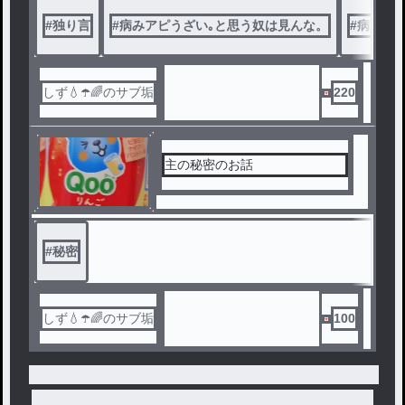
#
独り言
#
病みアピうざい｡と思う奴は見んな。
#
病み期
しず💧‬☂️🌈のサブ垢
220
主の秘密のお話
#
秘密
しず💧‬☂️🌈のサブ垢
100