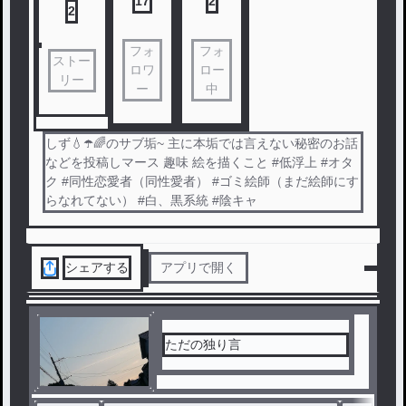
17
2
2
フォ
フォ
ストー
ロワ
ロー
リー
ー
中
しず‪💧‬☂️🌈のサブ垢~ 主に本垢では言えない秘密のお話
などを投稿しマース 趣味 絵を描くこと #低浮上 #オタ
ク #同性恋愛者（同性愛者） #ゴミ絵師（まだ絵師にす
らなれてない） #白、黒系統 #陰キャ
シェアする
アプリで開く
ただの独り言