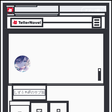
テラーノベル
アプリで開く
アプリでサクサク楽しめる
しず💧‬☂️🌈のサブ垢