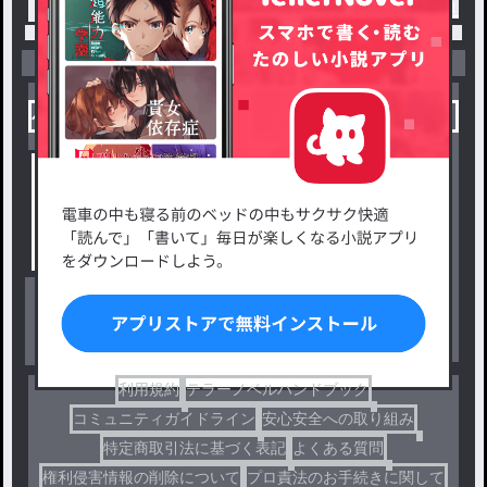
トップ
「しず💧‬☂️🌈のサブ垢」最新作：ただの独り言
小説を探す
ジャンルから探す
新着小説一覧
恋愛・ロマンス
タグ一覧
ロマンスファンタジー
小説コンテスト応募・公募
ファンタジー・異世界・SF
出版・メディアミックス作品
ホラー・ミステリー
BL
ドラマ
コメディ
利用規約
テラーノベルハンドブック
コミュニティガイドライン
安心安全への取り組み
特定商取引法に基づく表記
よくある質問
権利侵害情報の削除について
プロ責法のお手続きに関して