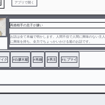
る
アプリで開く
再婚相手の息子が嫌い
お話は全て本編で明かします。人間不信で人間に興味のない主
に興味を持ち、全力でちょっかいかける簓のお話です。
マイク
#
白膠木簓
#
再婚
#
男主
#
ヒプマイ