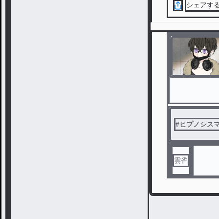
シェアす
#
ヒプノシス
雲雀