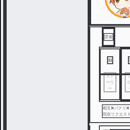
雲雀
11
スト
ーリ
ー
相互❌パクリ
現在リクエス