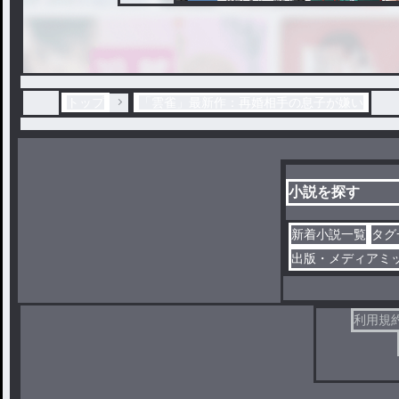
トップ
「雲雀」最新作：再婚相手の息子が嫌い
小説を探す
新着小説一覧
タグ
出版・メディアミ
利用規