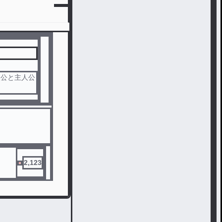
人公と主人公
2,123