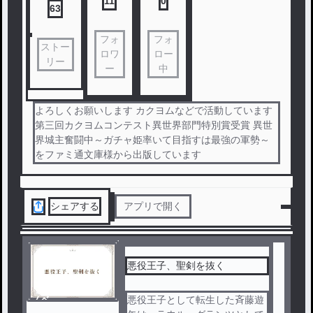
11
0
63
フォ
フォ
ストー
ロワ
ロー
リー
ー
中
よろしくお願いします カクヨムなどで活動しています
第三回カクヨムコンテスト異世界部門特別賞受賞 異世
界城主奮闘中～ガチャ姫率いて目指すは最強の軍勢～
をファミ通文庫様から出版しています
シェアする
アプリで開く
悪役王子、聖剣を抜く
ノベ
悪役王子として転生した斉藤遊
ル