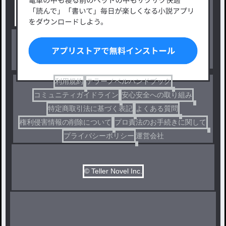
小説コンテスト応募・公募
ファンタジー・異世界・SF
出版・メディアミックス作品
ホラー・ミステリー
BL
ドラマ
コメディ
利用規約
テラーノベルハンドブック
コミュニティガイドライン
安心安全への取り組み
特定商取引法に基づく表記
よくある質問
権利侵害情報の削除について
プロ責法のお手続きに関して
プライバシーポリシー
運営会社
© Teller Novel Inc.