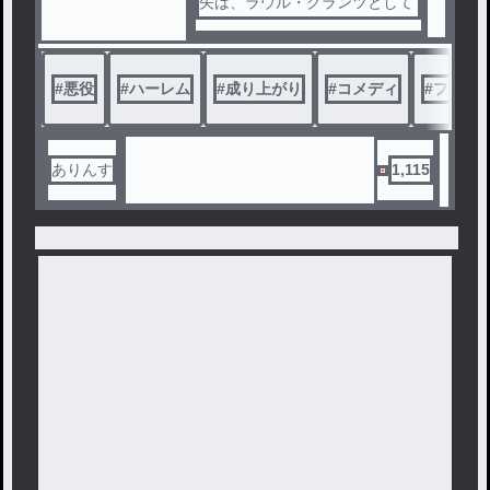
矢は、ラウル・グランツとして
異世界で生きることを決める。
最初は悪王子楽しそうと楽観的
だったが、どこに行っても悪役
#
悪役
#
ハーレム
#
成り上がり
#
コメディ
#
ファン
のレッテルがついて回り、街人
からは総スカンで、屋敷には盗
賊や反乱軍が攻めてくる。
どいつもこいつも自分を正義の
ありんす
1,115
味方と信じて疑わない連中に、
ラウルは悪役として立ち向かう
。カクヨムにて７０万PVを突破