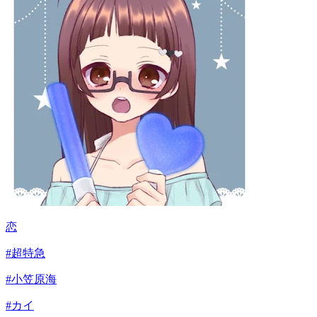
恋
#
超特急
#
小笠原海
#
カイ