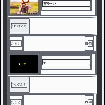
明智光秀
#
ヒロアカ
たると
45
🍃
#
タグなし
たると
45