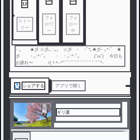
38
10
12
フォ
フォ
ストー
ロワ
ロー
リー
ー
中
･ ｡ ★彡 ☆彡｡∴｡｡ ☆彡 ･ ･ﾟ*｡★彡･ ｡*･ﾟ ★
彡 ･ ｡･*･ﾟ｡ ･ ･ ｡･*･ﾟ｡ (˘ω˘) 今日も
お疲れ〜 ﾉ( ﾍ ﾍ -^ﾞﾞﾞ`ﾞﾞﾞﾞ`ﾞﾞﾞ`ﾞﾞ`ﾞﾞ^-
シェアする
アプリで開く
完
結
ギリ夏