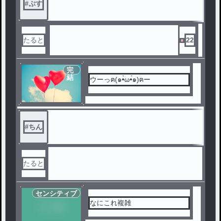
#
ぷす
たると
22
完
結
ウーっฅ(๑•̀ω•́๑)ฅー
#
ちん
たると
センシティブ
なにこれ複雑