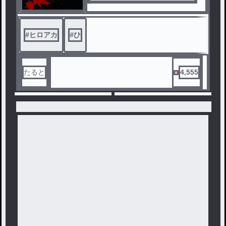
#
ヒロアカ
#
ひ
たると
4,555