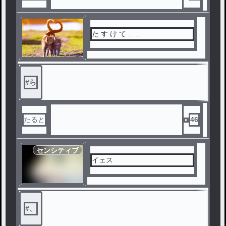
た す け て ……
#
ら
たると
46
センシティブ
イェス
#
、