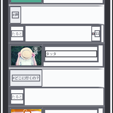
#
💭
たると
11
完
結
タッタ
#
どこに行くの？
たると