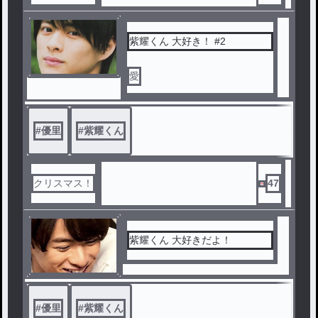
紫耀くん 大好き！ #2
愛
#
優里
#
紫耀くん
クリスマス！
47
紫耀くん 大好きだよ！
#
優里
#
紫耀くん