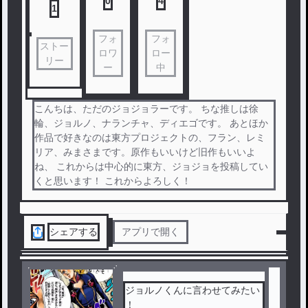
0
4
1
フォ
フォ
ストー
ロワ
ロー
リー
ー
中
こんちは、ただのジョジョラーです。 ちな推しは徐
輪、ジョルノ、ナランチャ、ディエゴです。 あとほか
作品で好きなのは東方プロジェクトの、フラン、レミ
リア、みまさまです。原作もいいけど旧作もいいよ
ね、 これからは中心的に東方、ジョジョを投稿してい
くと思います！ これからよろしく！
シェアする
アプリで開く
ジョルノくんに言わせてみたい
！