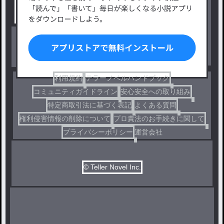
小説コンテスト応募・公募
ファンタジー・異世界・SF
出版・メディアミックス作品
ホラー・ミステリー
BL
ドラマ
コメディ
利用規約
テラーノベルハンドブック
コミュニティガイドライン
安心安全への取り組み
特定商取引法に基づく表記
よくある質問
権利侵害情報の削除について
プロ責法のお手続きに関して
プライバシーポリシー
運営会社
© Teller Novel Inc.