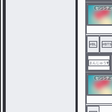
センシテ
#
BL
#
BTS
まんじゅう❣️
センシテ