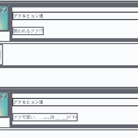
ィブ
グク＆ヒョン達
襲われるグク!?
ィブ
グク＆ヒョン達
グク可愛い、、｡｡｡(lll __ __)ﾊﾞﾀｯ