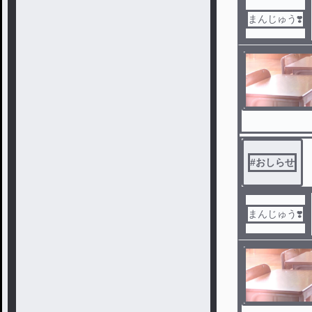
まんじゅう❣️
#
おしらせ
まんじゅう❣️