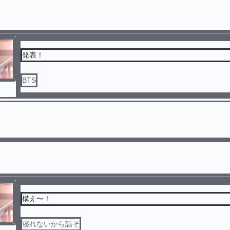
発表！
BTS
構え〜！
寝れないから話そ