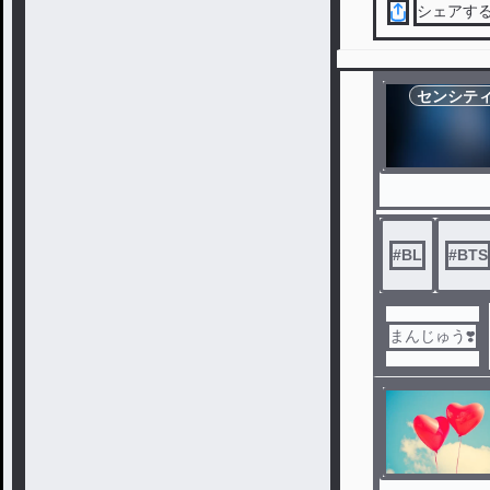
シェアす
センシテ
#
BL
#
BTS
まんじゅう❣️