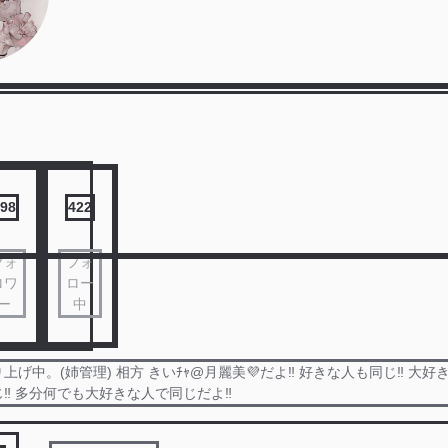
98
422
フォ
フォ
ロワ
ロー
ー
中
げ中。(姉管理) 相方 きいﾁｬ@月麗美💜だよ‼️ 好きな人も同じ‼️ 大好き
‼️ 多分何でも大好きな人で同じだよ‼️