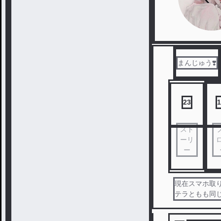
まんじゅう❣️
23
1
スト
ーリ
ー
現在スマホ取り上
テラともも同じ