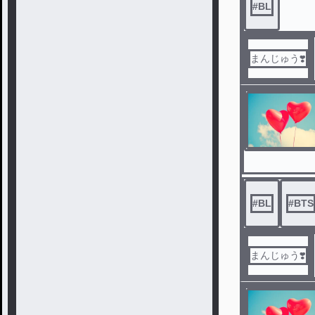
#
BL
まんじゅう❣️
#
BL
#
BTS
まんじゅう❣️