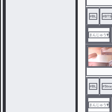
#
BL
#
BTS
まんじゅう❣️
#
BL
#
Stra
まんじゅう❣️