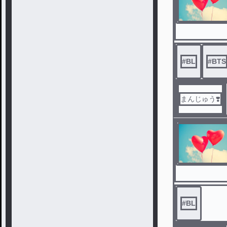
#
BL
#
BTS
まんじゅう❣️
#
BL