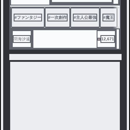
数千年に渡り統治を続けてきた
が、圧政だと言い張る勇者マリ
スたちが立ち上がり魔王城に攻
#
ファンタジー
#
一次創作
#
主人公最強
#
魔王
#
異
め込んでくる。
残すは魔王ソフィのみとなっ
た事で勇者たちは勝利を確信す
羽海汐遠
12,671
るが、肝心の魔王ソフィに全く
歯が立たず、片手であっさりと
勇者たちはやられてしまう。そ
んな中で勇者パーティの一人、
賢者リルトマーカが取り出した
マジックアイテムで、一度だけ
奇跡を起こすといわれる『根源
の玉』を使われて、魔王ソフィ
は異世界へと飛ばされてしまう
のだった。
最強の魔王は新たな世界に降
り立ち、冒険者ギルドに所属す
る。そして最強の魔王はこの新