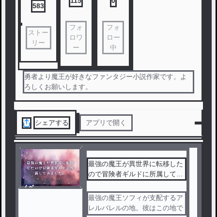
115
0
583
フォ
フォ
ストー
ロワ
ロー
リー
ー
中
勇者より魔王が好きなファンタジー小説作家です。よ
ろしくお願いします。
シェアする
アプリで開く
最強の魔王が異世界に転移した
ので冒険者ギルドに所属してみ
ました。
ノベ
ル
最強の魔王ソフィが支配するア
レルバレルの地。彼はこの地で