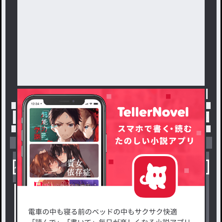
たな世界でかつて諦めた願いを
再び抱き始めるのだった。
彼の抱く願望とは、全力で戦
った上で可能であれば『至高の
相手に完膚なきまでに叩き潰さ
れた後に敵わない』と思わせて
欲しいという願いである。
――人間を愛する優しき魔王
は、至高の存在に果たして巡り
トップ
「羽海汐遠」最新作：最強の魔王が異世界に
合う事が出来るのだろうか。
小説を探す
ジャンルから探す
新着小説一覧
恋愛・ロマンス
タグ一覧
ロマンスファンタジー
小説コンテスト応募・公募
ファンタジー・異世界・SF