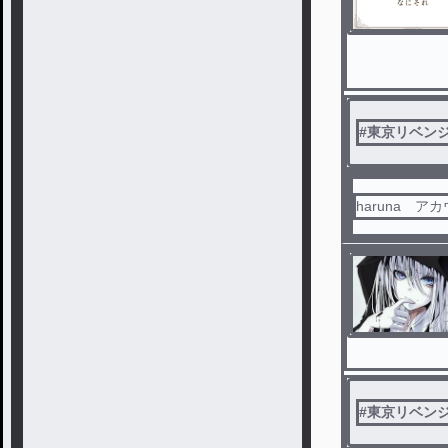
#
東京リベン
haruna ア
#
東京リベン