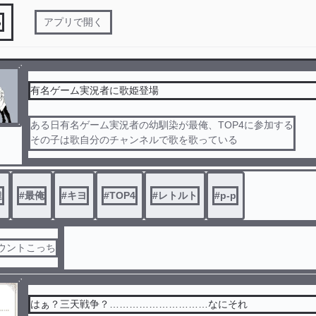
る
アプリで開く
有名ゲーム実況者に歌姫登場
ある日有名ゲーム実況者の幼馴染が最俺、TOP4に参加する
その子は歌自分のチャンネルで歌を歌っている
最俺とTOP4の皆で頑張っていく女の子の物語
達
#
最俺
#
キヨ
#
TOP4
#
レトルト
#
p-p
カウントこっち
はぁ？三天戦争？…………………………なにそれ