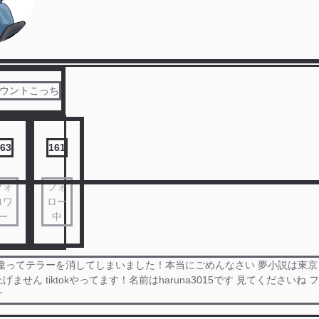
アカウントこっち
63
161
フォ
フォ
ロワ
ロー
ー
中
間違ってテラーを消してしまいました！本当にごめんなさい 夢小説は東
ません tiktokやってます！名前はharuna3015です 見てくださいね
す