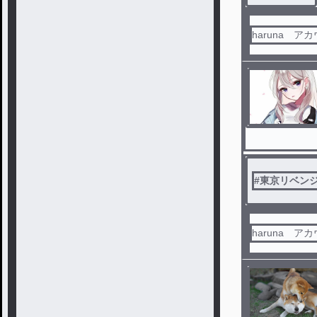
haruna ア
#
東京リベン
haruna ア