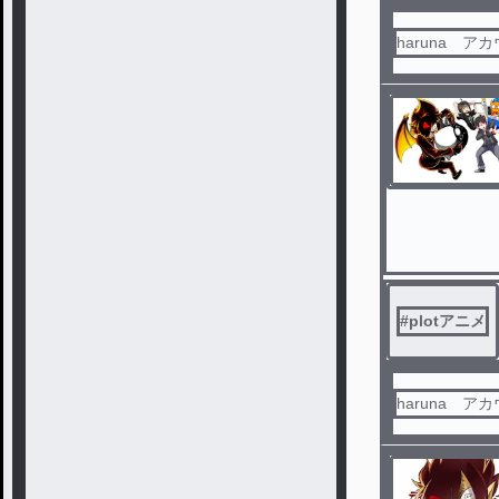
haruna ア
#
plotアニメ
haruna ア