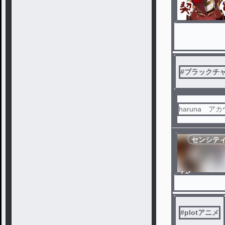
#
ブラックチ
haruna ア
センシテ
ノベ
ル
#
plotアニメ