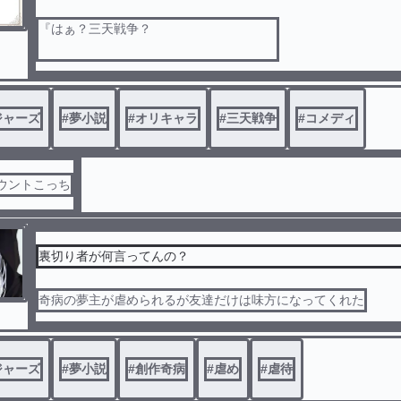
『はぁ？三天戦争？
ジャーズ
#
夢小説
#
オリキャラ
#
三天戦争
#
コメディ
カウントこっち
なにそれ』
「は？知らないの？人生やり直したら？」
『辛辣！』
裏切り者が何言ってんの？
奇病の夢主が虐められるが友達だけは味方になってくれた
ジャーズ
#
夢小説
#
創作奇病
#
虐め
#
虐待