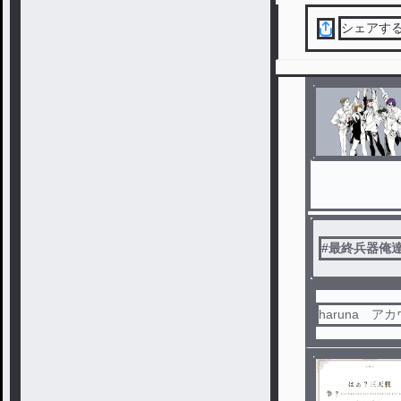
シェアす
#
最終兵器俺
haruna ア