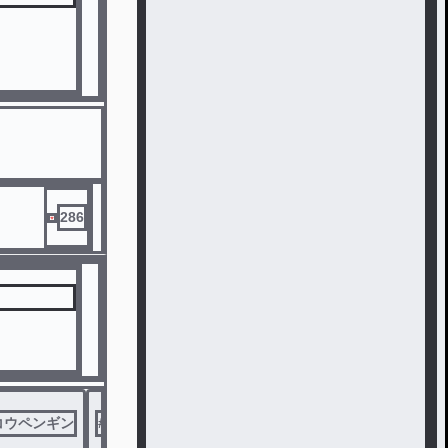
286
コウペンギン
#
その他もろもろの仲間たち