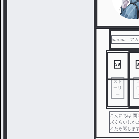
haruna 
39
3
スト
ーリ
ー
こんにちは 
ズくらいしか上げ
れたら返しま