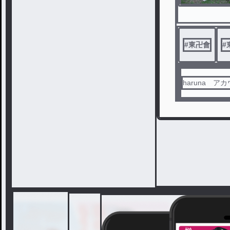
#
東卍會
#
haruna ア