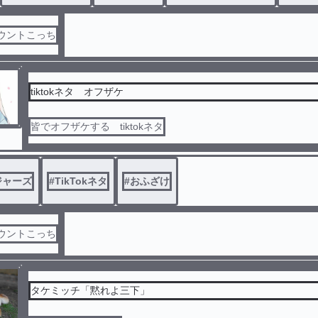
カウントこっち
tiktokネタ オフザケ
皆でオフザケする tiktokネタ
ジャーズ
#
TikTokネタ
#
おふざけ
カウントこっち
タケミッチ「黙れよ三下」