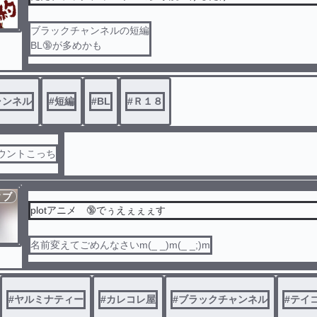
ブラックチャンネルの短編
BL🔞が多めかも
全部妄想
たま〜に夢主
ャンネル
#
短編
#
BL
#
Ｒ１８
カウントこっち
ィブ
plotアニメ 🔞でぅえぇぇぇす
名前変えてごめんなさいm(_ _)m(_ _;)m
#
ヤルミナティー
#
カレコレ屋
#
ブラックチャンネル
#
テイ