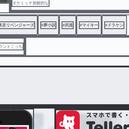
タケミッチ覚醒的な
東京リベンジャーズ
#
夢小説
#
武道
#
マイキー
#
ドラケン
カウントこっち