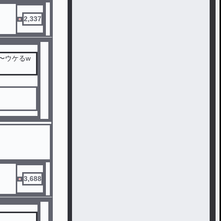
2,337
〜ウケるw
われてたから
3,688