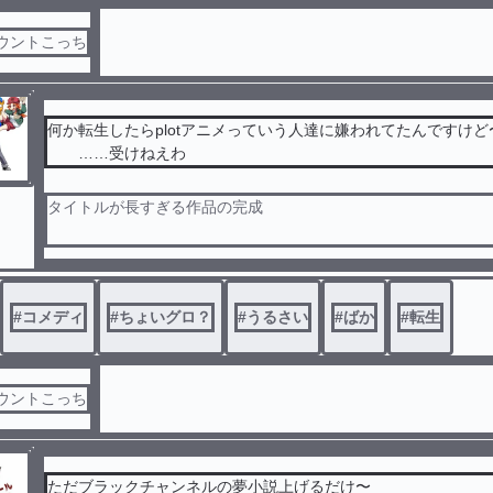
カウントこっち
何か転生したらplotアニメっていう人達に嫌われてたんですけど
……受けねえわ
タイトルが長すぎる作品の完成
転生したらplotアニメっていう人（ひとじゃないかも）達に嫌
、好かれるために努力する魔界のバカ女の子
#
コメディ
#
ちょいグロ？
#
うるさい
#
ばか
#
転生
カウントこっち
ただブラックチャンネルの夢小説上げるだけ〜