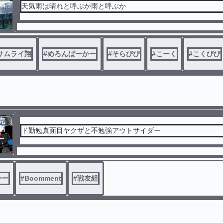
結
天気雨は晴れと呼ぶか雨と呼ぶか
サムライ翔
#
めろんぱーかー
#
そらびび
#
こーく
#
こくびび
完
結
ド勤勉真面目ヤクザと不勉強アウトサイダー
かー
#
Boomment
#
戦友組