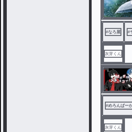
#
なろ屋
#
灰芽くん
#
めろんぱー
灰芽くん