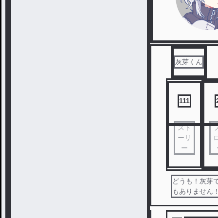
灰芽くん
111
スト
ーリ
ー
どうも！灰芽で
もありません