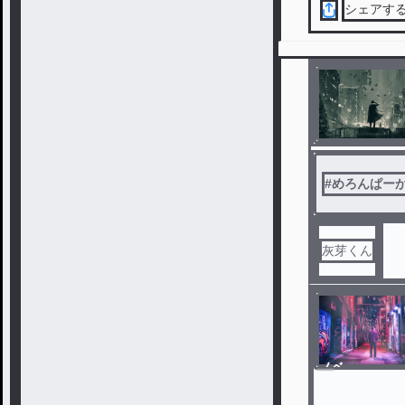
シェアす
#
めろんぱー
灰芽くん
ノベ
ル