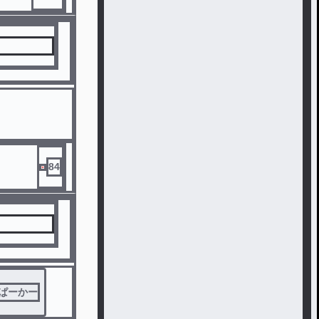
84
ぱーかー