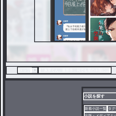
トップ
「灰芽くん」最新作：何でも屋の８階には
小説を探す
新着小説一覧
タグ
出版・メディアミ