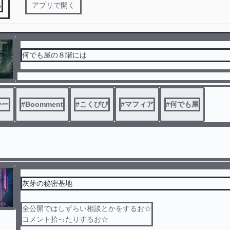
る
アプリで開く
何でも屋の８階には
かー
#
Boomment
#
こくびび
#
マフィア
#
何でも屋
灰芽の秘密基地
全公開ではしずらい相談とかをするお☆
コメント拾ったりするお☆