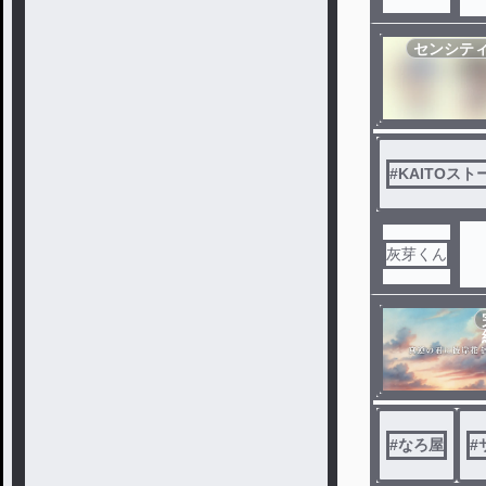
センシテ
#
KAITOスト
灰芽くん
#
なろ屋
#