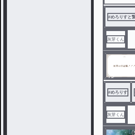
#
めろりすと
灰芽くん
ノベ
ル
#
めろりす
灰芽くん