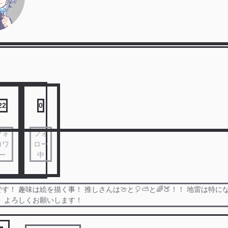
22
0
フォ
フォ
ロワ
ロー
ー
中
す！ 趣味は絵を描く事！ 推しさんは🍈と🎈⛅️と🌈🍑！！ 地雷は特
！ よろしくお願いします！