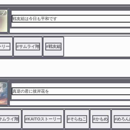
ィブ
戦友組は今日も平和です
ーリー
#
サムライ翔
#
戦友組
完
結
真逆の君に彼岸花を
サムライ翔
#
KAITOストーリー
#
そらねこ
#
かもめ
#
めろん