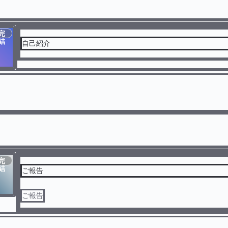
完
結
自己紹介
完
結
ご報告
ご報告