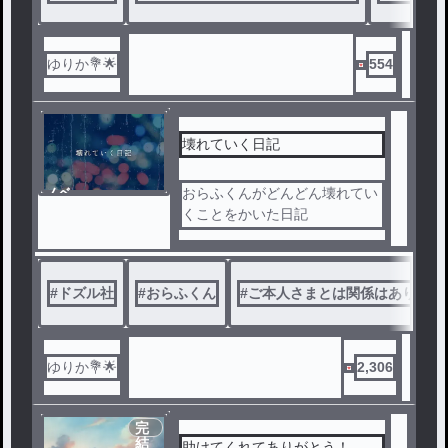
怪盗です！
ゆりか💐🌟
554
壊れていく日記
ノベ
おらふくんがどんどん壊れてい
ル
くことをかいた日記
でも、どこかおかしくて？
#
ドズル社
#
おらふくん
#
ご本人さまとは関係はありませ
ゆりか💐🌟
2,306
完
結
助けてくれてありがとう！