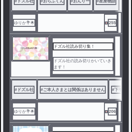
#
ドズル社
#
おらふくん
#
おんりー
#
星座物語
#
下
ゆりか💐🌟
255
ドズル社読み切り集！
ドズル社の読み切りかいていき
ます！
#
ドズル社
#
ご本人さまとは関係はありません
#
下手
#
ゆりか💐🌟
206