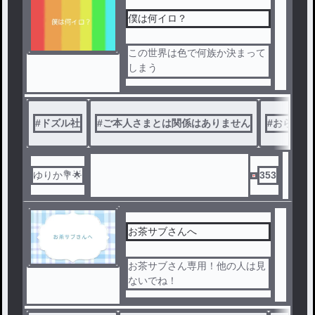
僕は何イロ？
この世界は色で何族か決まって
しまう
白色は何族？
#
ドズル社
#
ご本人さまとは関係はありません
#
おらふく
ゆりか💐🌟
353
お茶サブさんへ
お茶サブさん専用！他の人は見
ないでね！