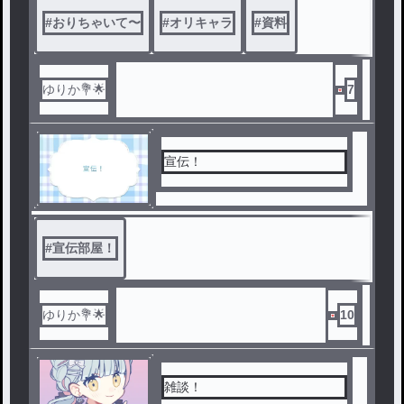
#
おりちゃいて〜
#
オリキャラ
#
資料
ゆりか💐🌟
7
宣伝！
#
宣伝部屋！
ゆりか💐🌟
10
雑談！