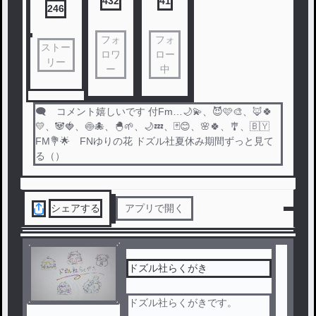
432
41
246
フォ
フォ
ストー
ロワ
ロー
リー
ー
中
🗨️ コメント嬉しいです 付Fm…🌙💫、😈🩷🎨、🦊🍀
💛、🐼🍓、🍥🐙、🐣🌱、🌙💤、🃏😊、🌸🍀、🎐、🇧🇾
FM💐🌟 FNゆりの花 ドズル社夏休み期間ずっと見て
る（）
シェアする
アプリで開く
ドズル社らくがき
ドズル社らくがきです。