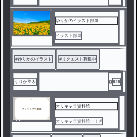
ゆりかのイラスト部屋
イラスト部屋
#
ゆりかのイラスト
#
リクエスト募集中
ゆりか💐🌟
929
オリキャラ資料館
ノベ
オリキャラ資料館ー！✌
ル