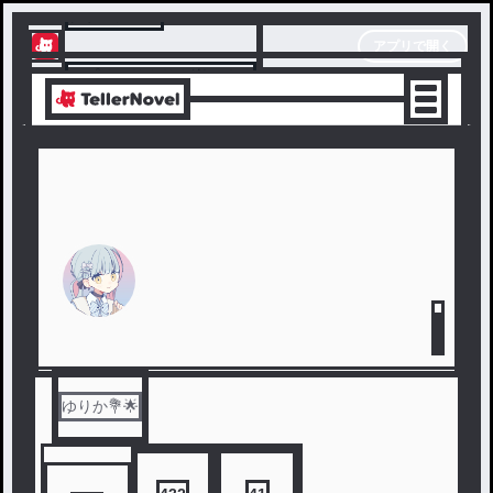
テラーノベル
アプリで開く
アプリでサクサク楽しめる
ゆりか💐🌟