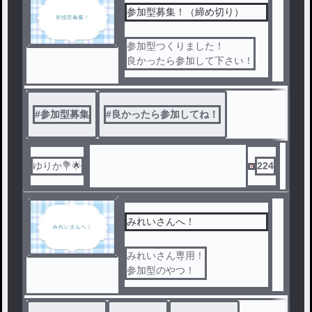
参加型募集！（締め切り）
参加型つくりました！
良かったら参加して下さい！
#
参加型募集
#
良かったら参加してね！
ゆりか💐🌟
224
みれいさんへ！
みれいさん専用！
参加型のやつ！