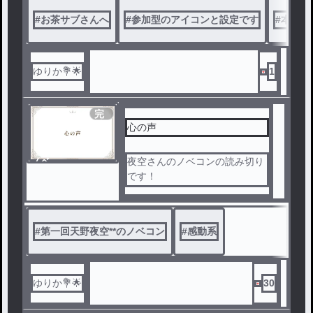
#
お茶サブさんへ
#
参加型のアイコンと設定です
#
本人以
ゆりか💐🌟
1
完
結
心の声
ノベ
夜空さんのノベコンの読み切り
ル
です！
感動系をかくの初めてなのであ
まり感動しないかも
しれません！
#
第一回天野夜空**のノベコン
#
感動系
ゆりか💐🌟
30