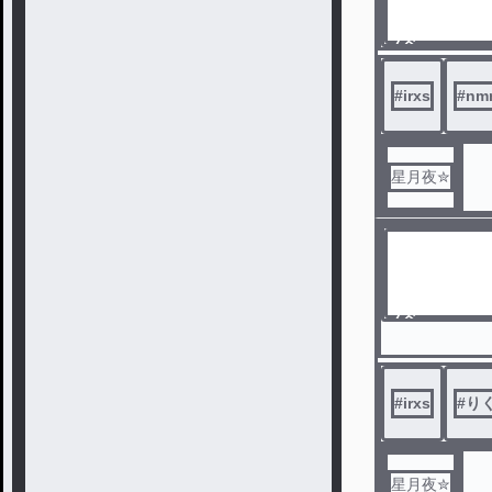
ノベ
ル
#
irxs
#
nm
星月夜✮
ノベ
ル
#
irxs
#
り
星月夜✮