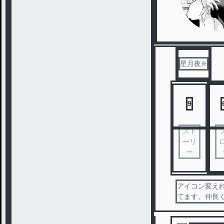
星月夜✮
9
スト
ーリ
ー
アイコン変えれ
てます。仲良