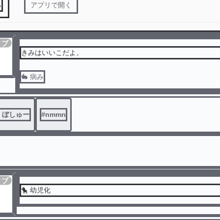
る
アプリで開く
ィブ
きみはいいこだよ。
🐇 病み
くぼしゅー
#
nmmn
ィブ
🐤 幼児化