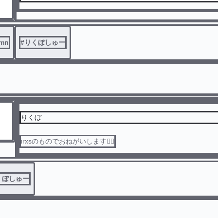
mn
#
りくぼしゅー
りくぼ
irxsのものでおねがいします🙇‍♀️
くぼしゅー