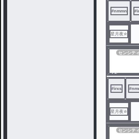
ル
#
nmmn
#
i
星月夜✮
センシテ
ノベ
ル
#
irxs
#
nm
星月夜✮
センシテ