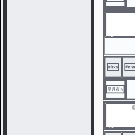
ノベ
ル
#
irxs
#
nm
星月夜✮
ノベ
ル