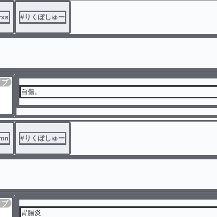
rxs
#
りくぼしゅー
ィブ
自傷。
mn
#
りくぼしゅー
ィブ
胃腸炎