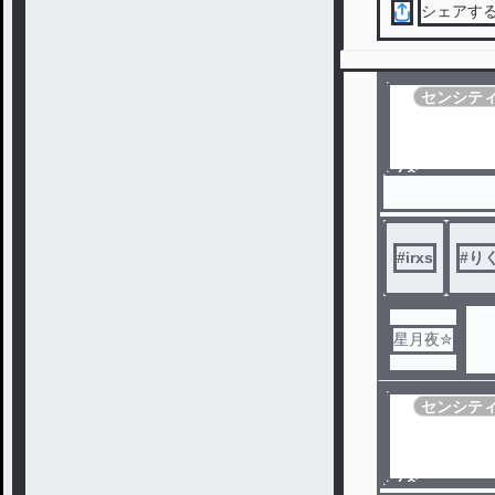
シェアす
センシテ
ノベ
ル
#
irxs
#
り
星月夜✮
センシテ
ノベ