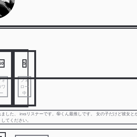
60
5
フォ
フォ
ロワ
ロー
ー
中
ました、 irxsリスナーです。🤪くん最推しです。 女の子だけど彼女
くしてください。