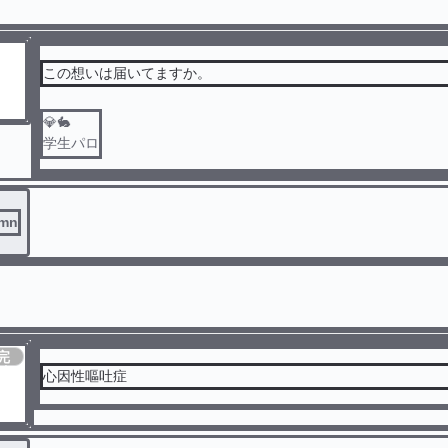
この想いは届いてますか。
💎🐇
学生パロ
🐇難聴
mn
完
結
心因性嘔吐症