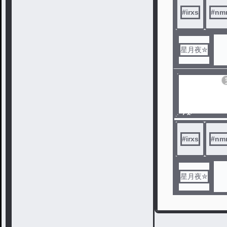
#
irxs
#
nm
星月夜✮
ノベ
ル
#
irxs
#
nm
星月夜✮