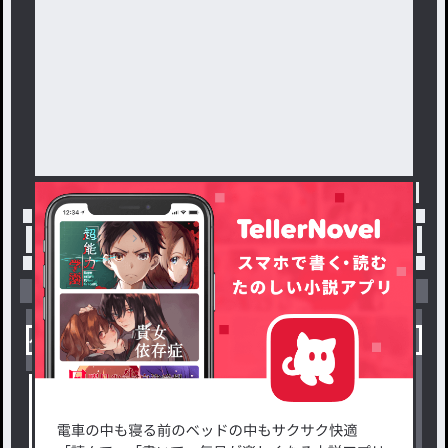
トップ
「腐女子☆」最新作：絵ぼぉぉぉん部屋
小説を探す
ジャンルから探す
新着小説一覧
恋愛・ロマンス
タグ一覧
ロマンスファンタジー
小説コンテスト応募・公募
ファンタジー・異世界・SF