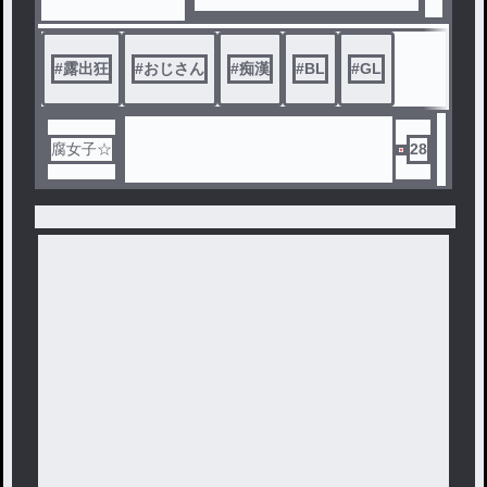
#
露出狂
#
おじさん
#
痴漢
#
BL
#
GL
腐女子☆
28