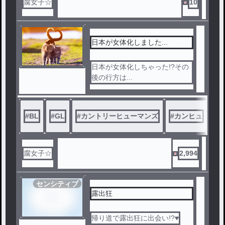
腐女子☆
10
日本が女体化しました...
日本が女体化しちゃった!?その
後の行方は...
#
BL
#
GL
#
カントリーヒューマンズ
#
カンヒュ
#
腐女子☆
2,994
センシティブ
露出狂
帰り道で露出狂に出会い!?♥