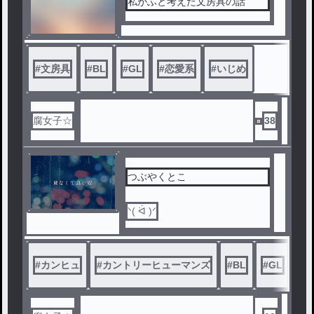
私がふと考えた文房具の話
#
文房具
#
BL
#
GL
#
恋愛系
#
いじめ
腐女子☆
38
つぶやくとこ
ᐠ( ᐛ )ᐟ
#
カンヒュ
#
カントリーヒューマンズ
#
BL
#
GL
#