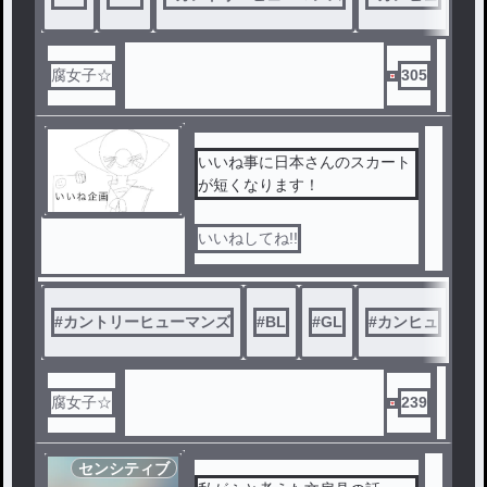
腐女子☆
305
いいね事に日本さんのスカート
が短くなります！
いいねしてね!!
#
カントリーヒューマンズ
#
BL
#
GL
#
カンヒュ
#
腐女子☆
239
センシティブ