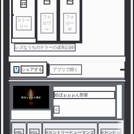
40
60
22
フォ
フォ
ストー
ロワ
ロー
リー
ー
中
レズなうちのテラーの成長記録!
シェアする
アプリで開く
絵ぼぉぉぉん部屋
☺︎
#
BL
#
GL
#
カントリーヒューマンズ
#
カンヒュ
#