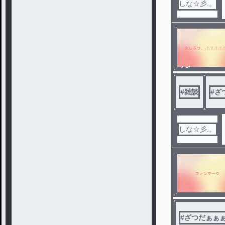
しな☆彡.。
ノベ
ル
#
雑談
#
ざ
しな☆彡.。
#
ざつだぁぁ