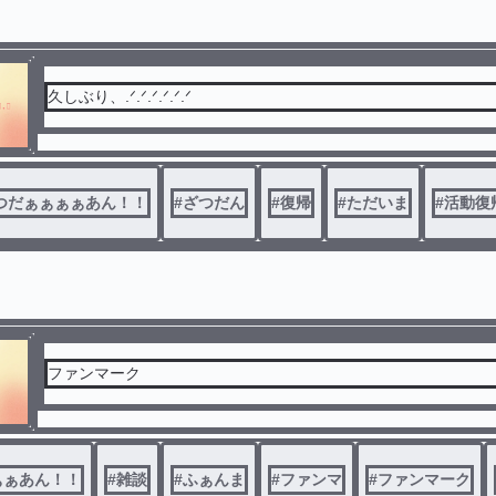
つだぁぁぁぁあん！！
#
ざつだん
#
復帰
#
ただいま
#
活動復
ファンマーク
ぁぁあん！！
#
雑談
#
ふぁんま
#
ファンマ
#
ファンマーク