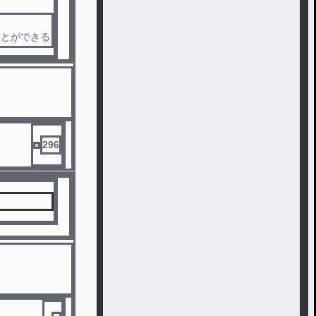
ことができる
の学校は基本
触れ合うこと
食を取って
296