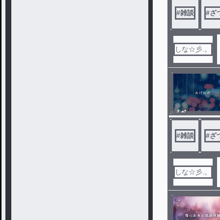
#
雑談
#
ざ
しな☆彡.。
ノベ
ル
#
雑談
#
ざ
しな☆彡.。