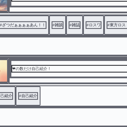
#
ざつだぁぁぁぁあん！！
#
雑談
#
雑誌
#
ロスワ
#
東方ロス
❤の数だけ自己紹介！
自己紹介
#
自己紹介