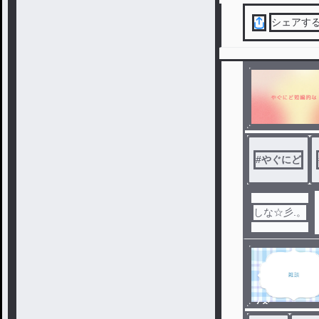
シェアす
#
やぐにど
しな☆彡.。
ノベ
ル