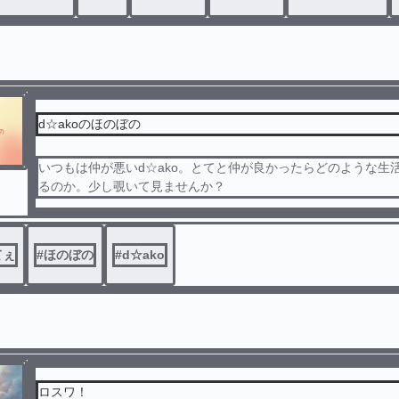
d☆akoのほのぼの
いつもは仲が悪いd☆ako。とてと仲が良かったらどのような生
るのか。少し覗いて見ませんか？
てぇ
#
ほのぼの
#
d☆ako
ロスワ！