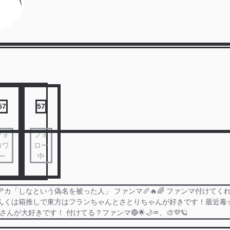
57
57
フォ
フォ
ロワ
ロー
ー
中
アカ「しなという偽名を被った人」 ファンマ🥖🔥🌈 ファンマ付けてく
いんくは箱推しで東方はフランちゃんとさとりちゃんが好きです！最近毒
んが大好きです！ 付けてる？ファンマ🔴🌟🌙♒、🎨💜🪐