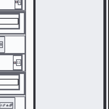
1
帰
11
#
🥖🔥🌈