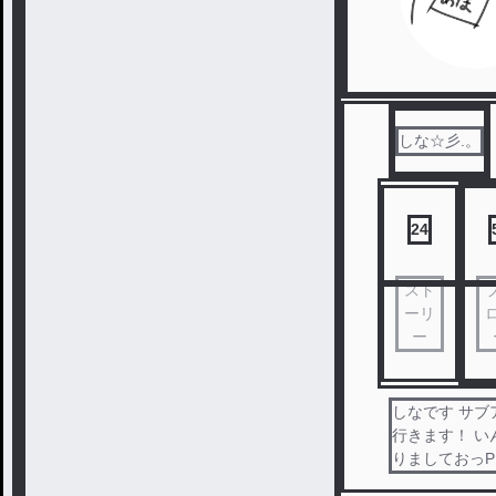
しな☆彡.。
24
スト
ーリ
ー
しなです サブ
行きます！ 
りましておっPさ