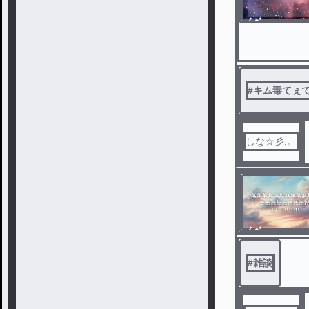
ノベ
ル
#
キム毒てぇ
しな☆彡.。
ノベ
ル
#
雑談