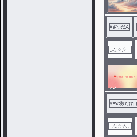
#
ざつだん
しな☆彡.。
ノベ
ル
#
❤の数だけ
しな☆彡.。