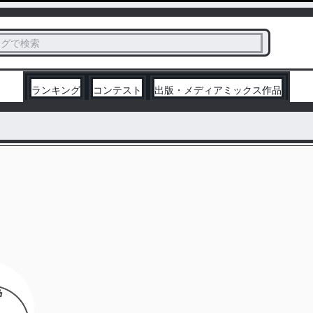
ス
タグで検索
く
ランキング
コンテスト
出版・メディアミックス作品