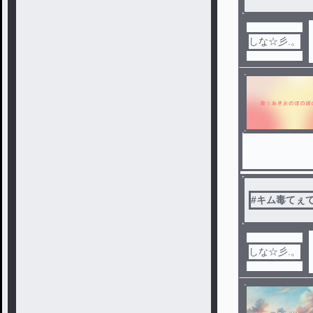
しな☆彡.。
#
キム毒てぇ
しな☆彡.。