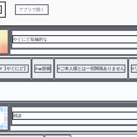
る
アプリで開く
やぐにど短編的な
#
【やぐにど】
#
🐢投稿
#
ご本人様とは一切関係ありません
#
雑談