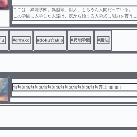
ここは、異能学園。異型頭、獣人、もちろん人間だっている。
この学園に入学した人達は、夜から始まる入学式に能力を貰う
。
1つは学園側が選び、もう1つは自由に選ぶことができる。
入学式の前には、昼食が配られ、庭で食べることができる。こ
てぇ
#
d☆ako
#
doku☆akio
#
異能学園
#
魔法
的には4人1部屋の寮生活なので、新たな友達、ルームメイトと
ができる。
たくさんの人達に紛れて、とあるルームメイト同士の4人組が昼
いた。
無無無無無無無無無無無無無無無無無無無無浮上!!!!!!!!!!!