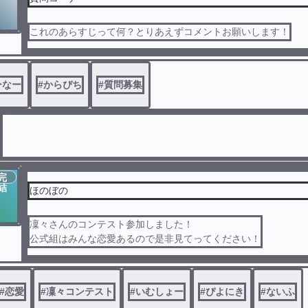
これのあらすじって何？とりあえずコメントお願いします！
ーなー
#
からぴち
#
質問募集
完
結
ほのぼの
凜々さんのコンテスト参加しました！
公式組はみんな恋愛あるので是非見てってください！
#
恋愛
#
凜々コンテスト
#
いむしょー
#
ぴよにき
#
ないふ