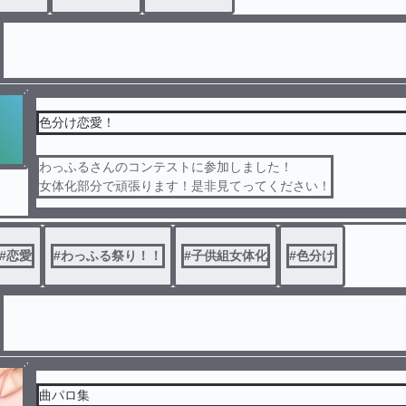
色分け恋愛！
わっふるさんのコンテストに参加しました！
女体化部分で頑張ります！是非見てってください！
#
恋愛
#
わっふる祭り！！
#
子供組女体化
#
色分け
曲パロ集