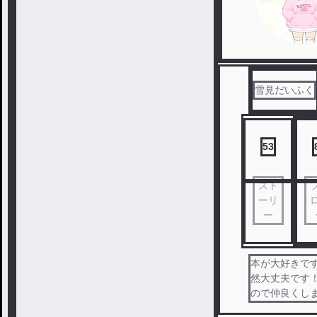
雪見だいふく
53
スト
ーリ
ー
本が大好きです
然大丈夫です！
ので仲良くし