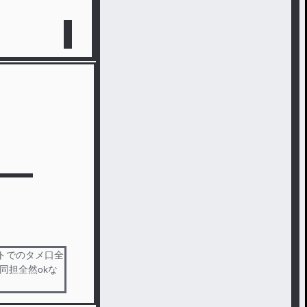
ントでのタメ口全
同担全然okな