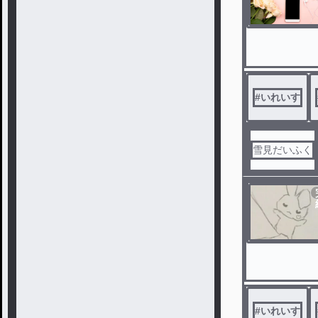
#
いれいす
雪見だいふく
#
いれいす