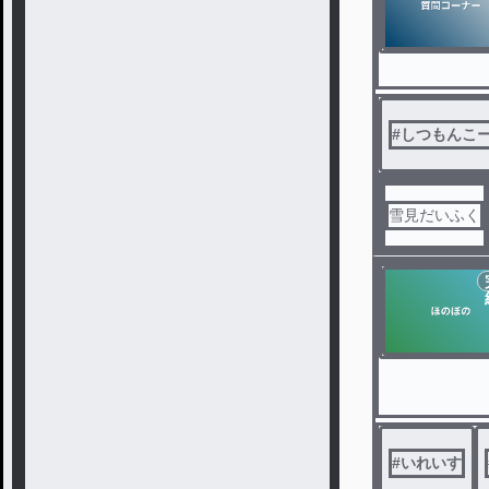
#
しつもんこ
雪見だいふく
#
いれいす