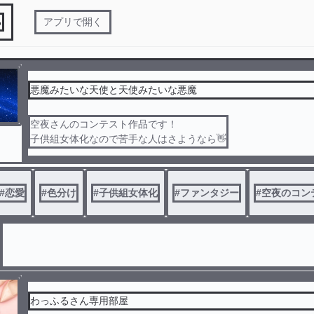
る
アプリで開く
悪魔みたいな天使と天使みたいな悪魔
空夜さんのコンテスト作品です！
子供組女体化なので苦手な人はさようなら👋
#
恋愛
#
色分け
#
子供組女体化
#
ファンタジー
#
空夜のコン
わっふるさん専用部屋