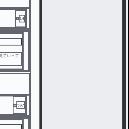
14
見ていって
567