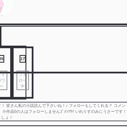
85
17
フォ
フォ
ロワ
ロー
ー
中
！ 皆さん私の小説読んで下さいね！♪ フォローもしてくれる？ コメ
 ※作品0の人はフォローしませんｺﾞﾒﾝﾅｻｲ いれりすのみにうさーです！
ましょ！