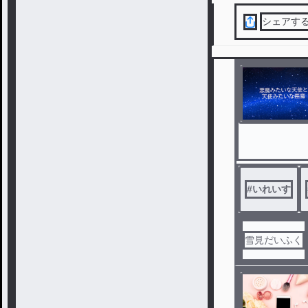
シェアす
#
いれいす
雪見だいふく