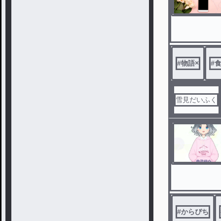
#
物語×
#
雪見だいふく
#
からぴち