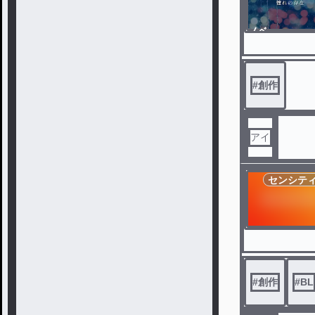
ノベ
ル
#
創作
アイ
センシテ
#
創作
#
BL