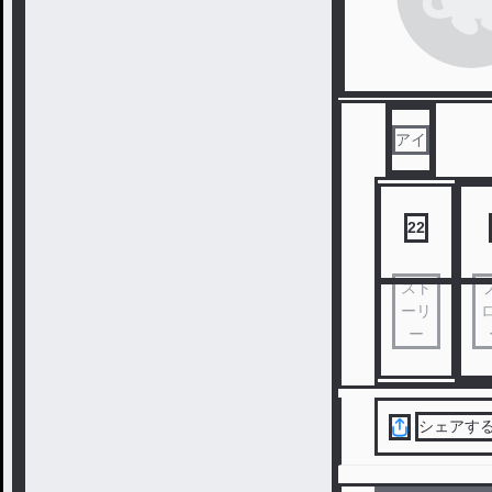
アイ
22
スト
ーリ
ー
シェアす