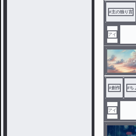
#
主の独り言
アイ
#
創作
#
ち
アイ