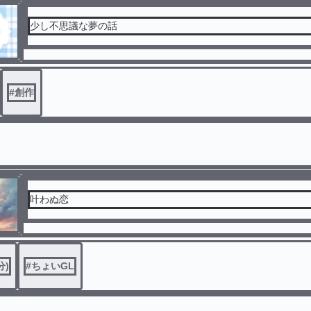
少し不思議な夢の話
#
創作
叶わぬ恋
分)
#
ちょいGL