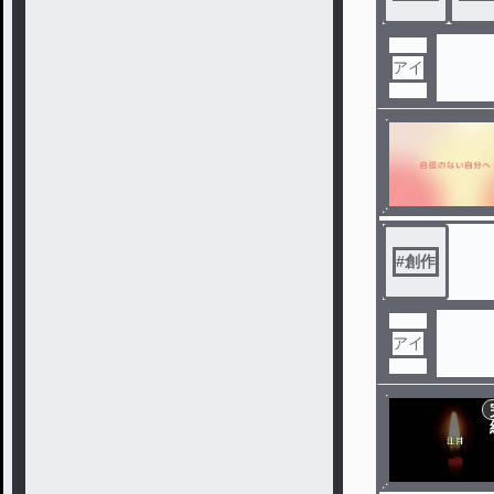
アイ
#
創作
アイ