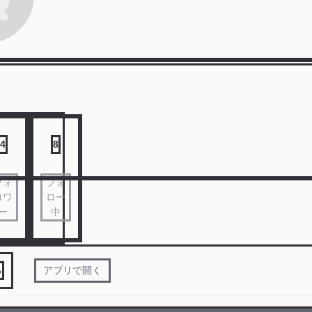
4
8
フォ
フォ
ロワ
ロー
ー
中
る
アプリで開く