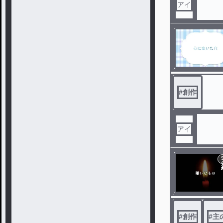
アイ
#
創作
アイ
#
創作
#
主