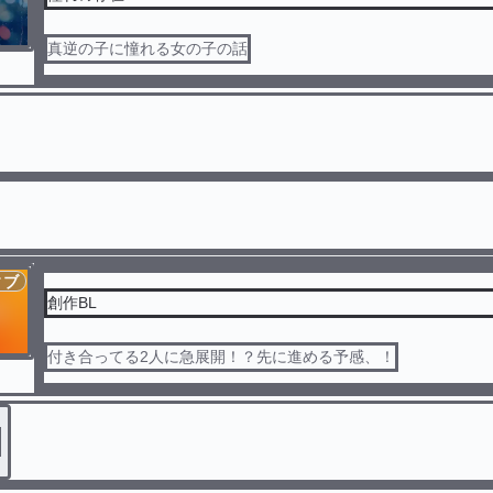
真逆の子に憧れる女の子の話
ィブ
創作BL
付き合ってる2人に急展開！？先に進める予感、！