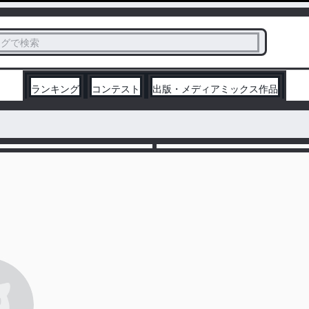
ス
タグで検索
く
ランキング
コンテスト
出版・メディアミックス作品