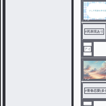
ノベ
ル
#
死表現あり
アイ
ノベ
ル
#
青春恋愛(多