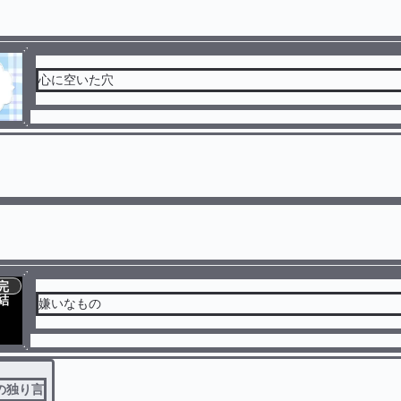
心に空いた穴
完
結
嫌いなもの
の独り言