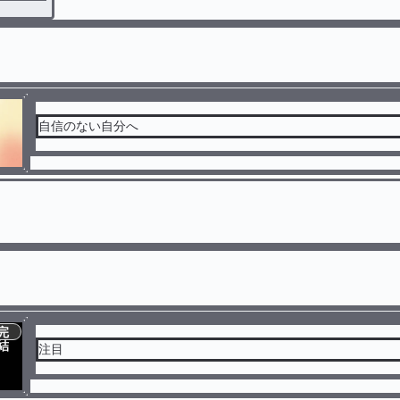
自信のない自分へ
完
結
注目