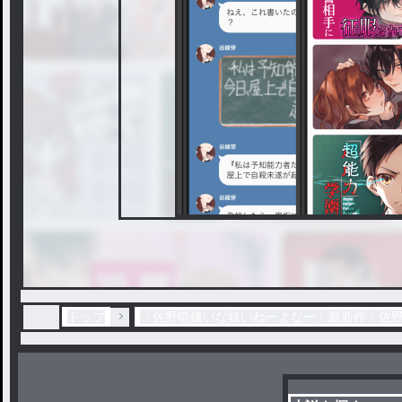
トップ
「佐野晴嫌いな奴いねーよなー」最新作：佐野くん❤︎ 𝐇𝐚𝐩𝐩𝐲