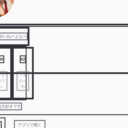
奴いねーよなー
36
62
フォ
フォ
ロワ
ロー
ー
中
晴大好きです
る
アプリで開く