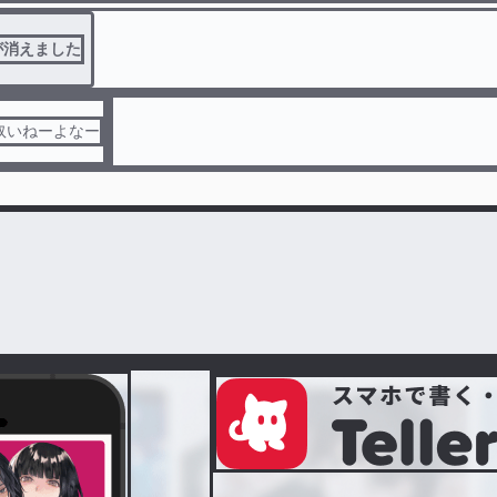
が消えました
奴いねーよなー