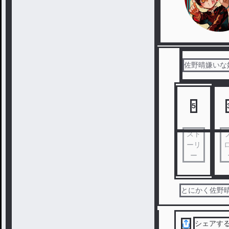
佐野晴嫌いな
5
スト
ーリ
ー
とにかく佐野
シェアす