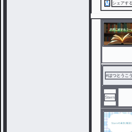
シェアす
#
はつとうこ
Stern