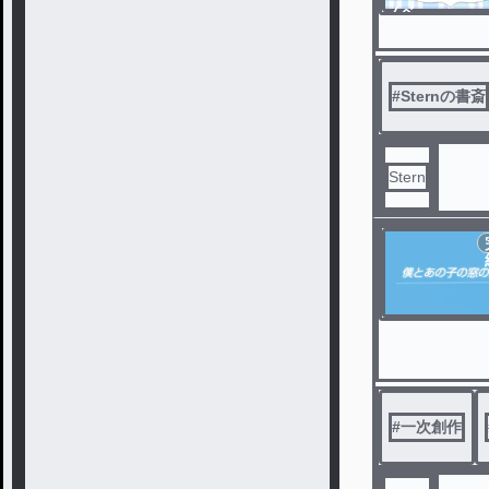
ノベ
ル
#
Sternの書斎
Stern
#
一次創作