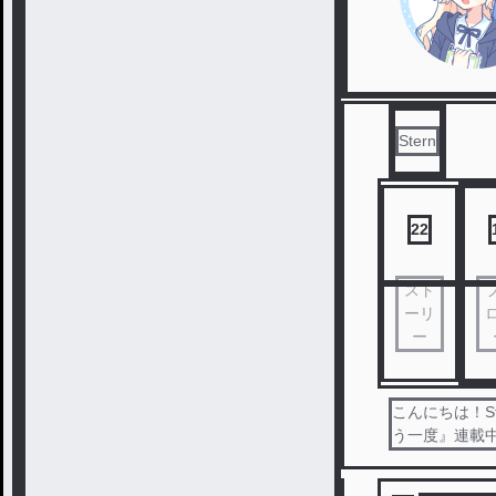
Stern
22
スト
ーリ
ー
こんにちは！S
う一度』連載中