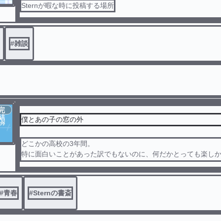
Sternが暇な時に投稿する場所
#
雑談
完
結
僕とあの子の窓の外
どこかの高校の3年間。
特に面白いことがあった訳でもないのに、何だかとっても楽し
な僕とあの子の話。
#
青春
#
Sternの書斎