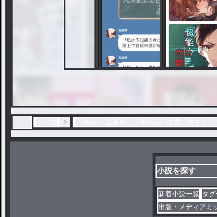
トップ
「Stern」最新作：【初作品】世界に絆をもう
小説を探す
新着小説一覧
タグ
出版・メディアミ