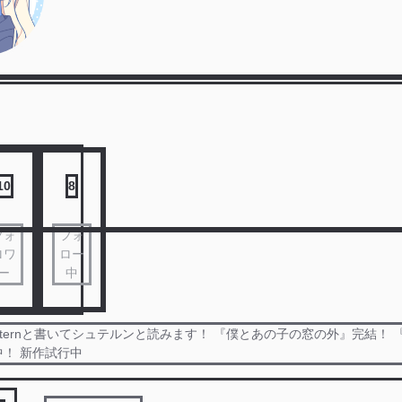
10
8
フォ
フォ
ロワ
ロー
ー
中
ternと書いてシュテルンと読みます！ 『僕とあの子の窓の外』完結！ 
！ 新作試行中