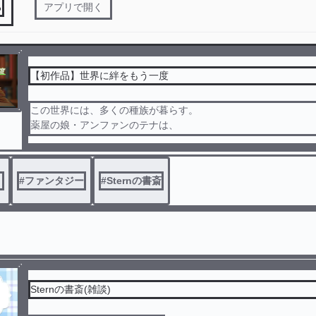
る
アプリで開く
【初作品】世界に絆をもう一度
この世界には、多くの種族が暮らす。
薬屋の娘・アンファンのテナは、
ある日、森で小さな獣道を見つける。
その先で彼女が見つけたのは、
大魔法使いの冒険記だった 誤字脱字はコメントで教えてくだ
う
#
ファンタジー
#
Sternの書斎
す 幻奏世界の旅 様を参考に作本してい
※この物語は完結は予定していません！
Sternの書斎(雑談)