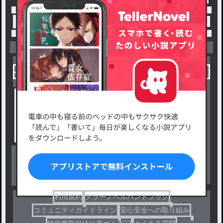
トップ
「A ちゃん」最新作：モテる僕と人気者の君
小説を探す
ジャンルから探す
新着小説一覧
恋愛・ロマンス
タグ一覧
ロマンスファンタジー
小説コンテスト応募・公募
ファンタジー・異世界・SF
出版・メディアミックス作品
ホラー・ミステリー
BL
ドラマ
コメディ
利用規約
テラーノベルハンドブック
コミュニティガイドライン
安心安全への取り組み