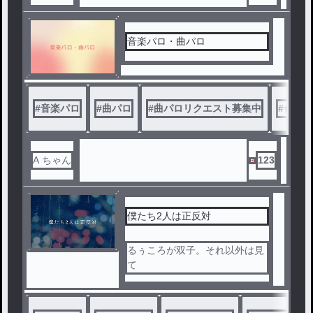
音楽パロ・曲パロ
#
音楽パロ
#
曲パロ
#
曲パロリクエスト募集中
#
色んな
A ちゃん
123
僕たち2人は正反対
るぅころが双子。それ以外は見
て