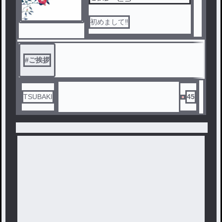
初めまして‼︎
#
ご挨拶
TSUBAKI
45