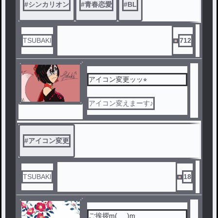
#
シンカリオン
#
青春恋愛
#
BL
TSUBAKI
712
アイコン変更ッッ⭐︎
アイコン変えまーす♪
#
アイコン変更
TSUBAKI
18
ご挨拶m(_ _)m