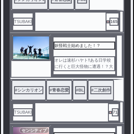
TSUBAKI
165
妖怪戦士始めました！？
オレは速杉ハヤト‼︎ある日学校
に行くと巨大怪物に遭遇！？大
ピンチなその時ある小さな鳥と
出会って…⁇
#
シンカリオン
#
青春恋愛
#
BL
#
二次創作
TSUBAKI
71
センシティブ