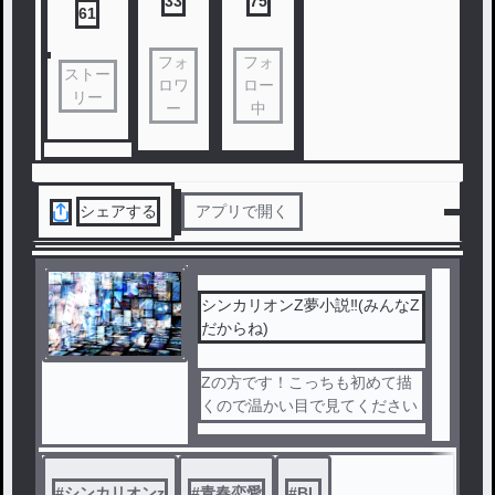
33
75
61
フォ
フォ
ストー
ロワ
ロー
リー
ー
中
シェアする
アプリで開く
シンカリオンZ夢小説‼︎(みんなZ
だからね)
Zの方です！こっちも初めて描
くので温かい目で見てください
！
#
シンカリオンz
#
青春恋愛
#
BL