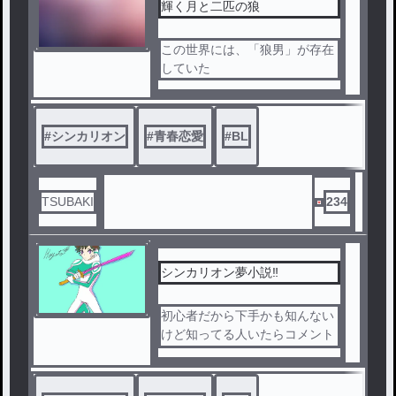
輝く月と二匹の狼
この世界には、「狼男」が存在
していた
#
シンカリオン
#
青春恋愛
#
BL
TSUBAKI
234
シンカリオン夢小説‼︎
初心者だから下手かも知んない
けど知ってる人いたらコメント
ください‼︎