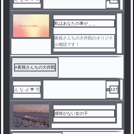
私はあなたの事が＿＿
夜桜さんちの大作戦のオリジナ
ル物語です！
#
夜桜さんちの大作戦
え な 🏏 🧡 🍑
127
感情がない女の子