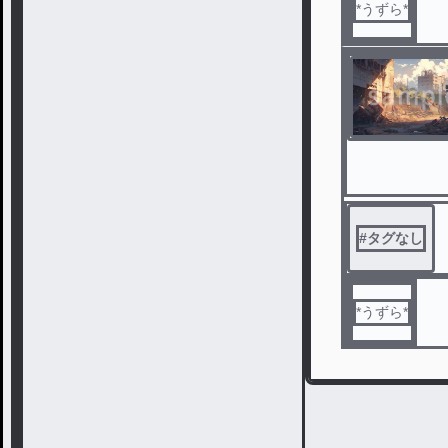
*うずら*
#
タグなし
*うずら*