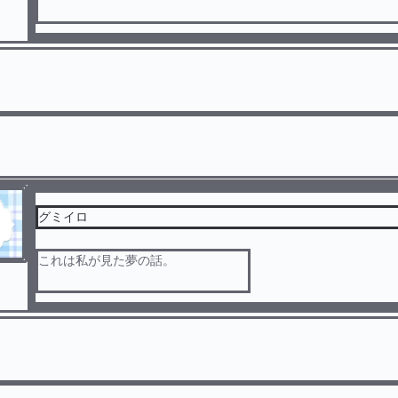
島には ‪甲本洋平(マキタスポーツ)、三原紹子(安藤玉恵)、桑田陸斗(浅香航大
)橘勝利(田中奏生)がすでに着島していて─
そこにはワクチンフルーツ「光美魅ファッジ」があるという─
※ひびミンあり
グミイロ
これは私が見た夢の話。
はちゃめちゃどりーむだいありぃ！✩
※本人とは一切関係ありません
キャラクター等 【主(私)以外】