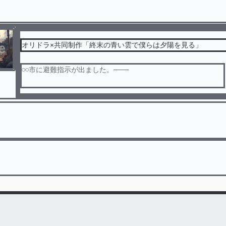
オリドラ×共同制作「終末の青い雲で僕らは夕陽を見る」
𓏸𓏸市に避難指示が出ました。───
普通の日常は壊されていく。
君と世界が終わる日に×すきすきわんわんのコラボドラマです。
※ご本人とはご関係ございません。
苦手な方はスルーしてください。
原作のストーリーとは異なる部分があります。