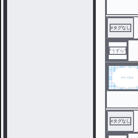
#
タグなし
*うずら*
#
タグなし