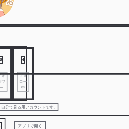
8
4
フォ
フォ
ロワ
ロー
ー
中
！ 自分で見る用アカウントです。
る
アプリで開く