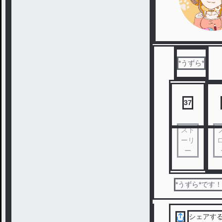
*うずら*
37
スト
ーリ
ー
*うずら*です
シェアす