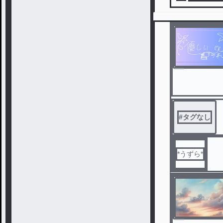
#
タグなし
*うずら*