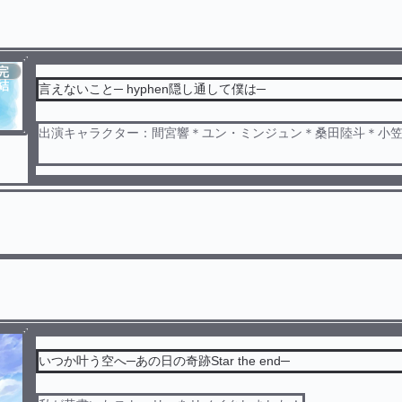
完
結
言えないこと─ hyphen隠し通して僕は─
おリドラです！
※ご本人とは一切関係ありません。
以下の文のご理解よろしくお願いします。
いつか叶う空へ─あの日の奇跡Star the end─