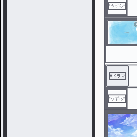
*うずら*
#
ドラマ
*うずら*