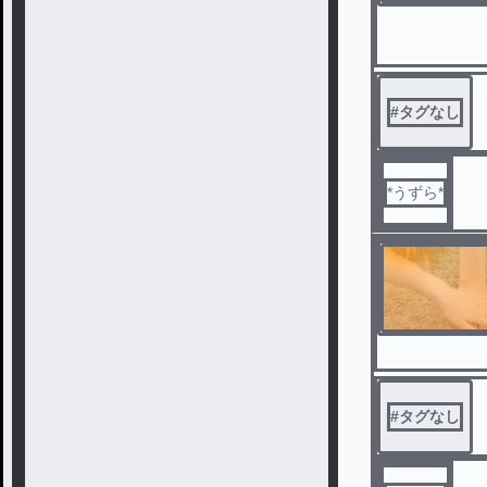
#
タグなし
*うずら*
#
タグなし