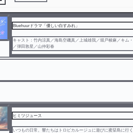
Bluehuurドラマ「優しい白すみれ」
キャスト：竹内涼真／海島空磯真／上城雄我／堀戸梭麻／キム
／弾田敦星／山仲彩春
友情と恋愛と恋と
ヒューマンハグストーリー
※ご本人は一切関係ございません。
おかしいところでシーンが飛んでると思いますが暖かい目で見
追加※男性妊娠、出産、行為などの表現があります。苦手な方
さい。
ヒミツジュース
いつもの日常。響たちはトロピカルージュに遊びに蜜栞島に行