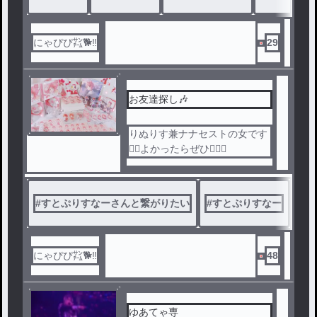
にゃぴぴ㌠🐕️‼️
29
お友達探し🎶
りぬりす兼ナナセストの女です
🖐🏻よかったらぜひ👍🏻🎶
#
すとぷりすなーさんと繋がりたい
#
すとぷりすなー
#
り
にゃぴぴ㌠🐕️‼️
48
ゆあてゃ専