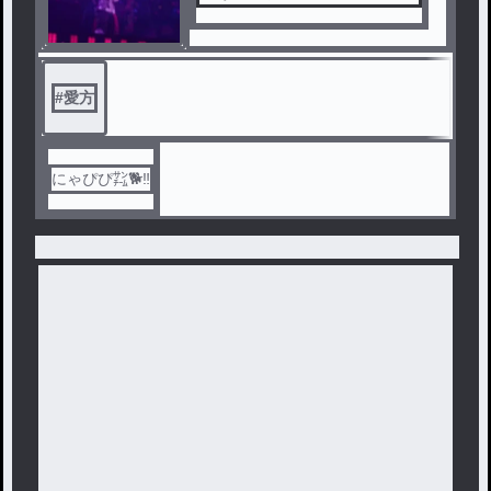
#
愛方
にゃぴぴ㌠🐕️‼️