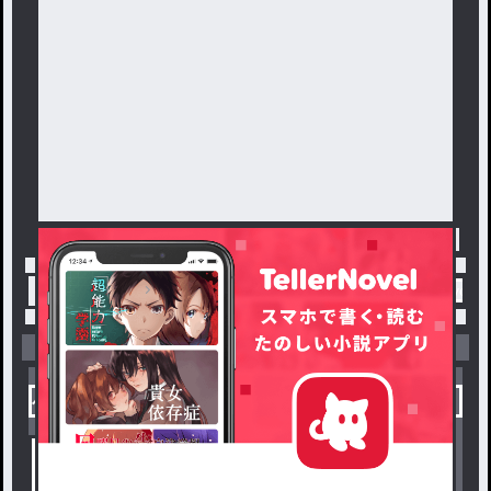
トップ
「にゃぴぴ㌠🐕️‼️」最新作：♡ give me your 
小説を探す
ジャンルから探す
新着小説一覧
恋愛・ロマンス
タグ一覧
ロマンスファンタジー