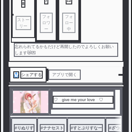
7
12
8
フォ
フォ
ストー
ロワ
ロー
リー
ー
中
忘れられてるかもだけど再開したのでよろしくお願い
します😿💌
シェアする
アプリで開く
♡ give me your love ♡
#
りぬりす
#
ナナセスト
#
すとぷりすなー
#
ざつだん