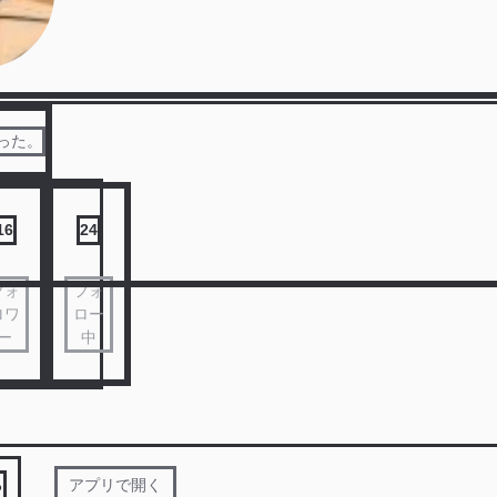
った。
16
24
フォ
フォ
ロワ
ロー
ー
中
る
アプリで開く