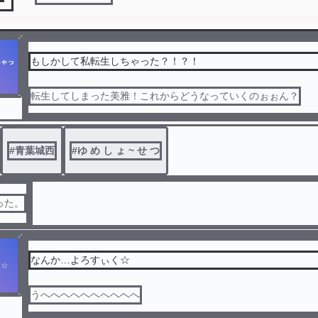
もしかして私転生しちゃった？！？！
転生してしまった美雅！これからどうなっていくのぉぉん？
#
青葉城西
#
ゆ め し ょ ~ せ つ
った。
なんか…よろすぃく☆
うへへへへへへへへへへ