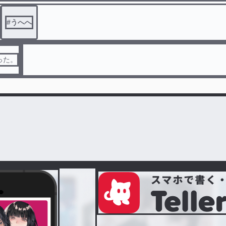
#
うへへ
った。