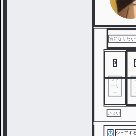
宮になりたか
3
スト
ーリ
ー
いぇい
シェアす