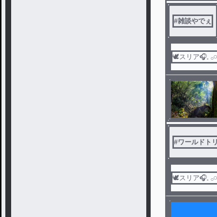
#
雑談やでぇ
🕊スリア‎🎧𓈒 𓂂𓏸
#
ワールドト
🕊スリア‎🎧𓈒 𓂂𓏸