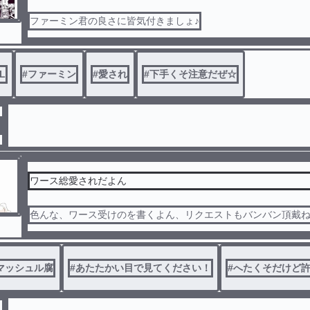
ファーミン君の良さに皆気付きましょ♪
L
#
ファーミン
#
愛され
#
下手くそ注意だぜ☆
ワース総愛されだよん
色んな、ワース受けのを書くよん、リクエストもバンバン頂戴ねぇ
マッシュル腐
#
あたたかい目で見てください！
#
へたくそだけど