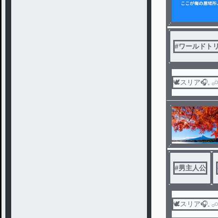
#
ワールドト
🕊スリア‎🎧𓈒 𓂂𓏸
#
男主人公
🕊スリア‎🎧𓈒 𓂂𓏸