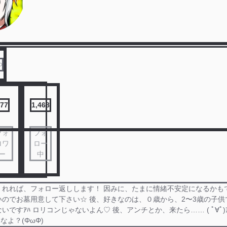

77
1,468
フォ
フォ
ロワ
ロー
ー
中
くれれば、フォロー返しします！ 因みに、たまに情緒不安定になるかも
いのでお墓用意して下さい☆ 後、好きなのは、０歳から、2〜3歳の子供
ですｱﾊ ロリコンじゃないよん♡ 後、アンチとか、来たら…… ( ﾟ∀ﾟ)ｱ
なよ？(ΦωΦ)