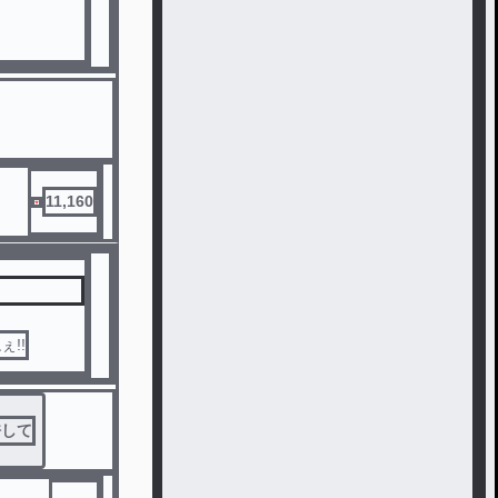
11,160
!!
許して