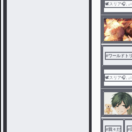
🕊スリア‎🎧𓈒 𓂂𓏸
#
ワールドト
🕊スリア‎🎧𓈒 𓂂𓏸
#
我々だ
#