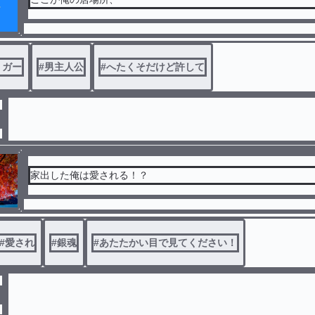
リガー
#
男主人公
#
へたくそだけど許して
家出した俺は愛される！？
#
愛され
#
銀魂
#
あたたかい目で見てください！