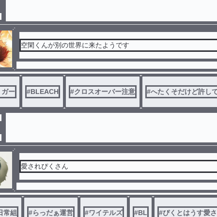
空閑くんが別の世界に来たようです
リガー
#
BLEACH
#
クロスオーバー注意
#
へたくそだけど許し
愛されぴくさん
日常組
#
らっだぁ運営
#
ワイテルズ
#
BL
#
ぴくとはうす愛さ