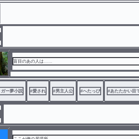
盲目のあの人は……
リガー夢小説
#
愛され
#
男主人公
#
へたっぴ
#
あたたかい目
ここが俺の居場所、