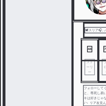
🕊スリア‎🎧𓈒 𓂂
48
7
スト
ーリ
ー
フォローして
と、尊死し易
キは好きじゃない
ﾉヽ リア友見ん