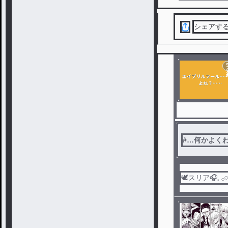
シェアす
#
…何かよく
🕊スリア‎🎧𓈒 𓂂𓏸