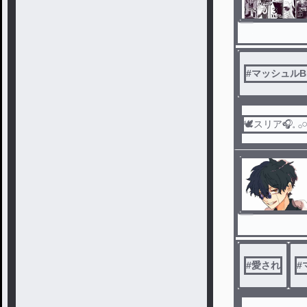
#
マッシュルB
🕊スリア‎🎧𓈒 𓂂𓏸
#
愛され
#