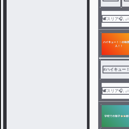
🕊スリア‎🎧𓈒 𓂂𓏸
#
ハイキュー
🕊スリア‎🎧𓈒 𓂂𓏸