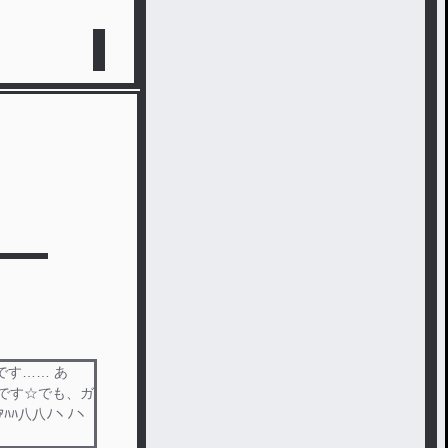
です…… あ
です☆でも、ガ
ﾊﾊ八八ﾉヽﾉヽ