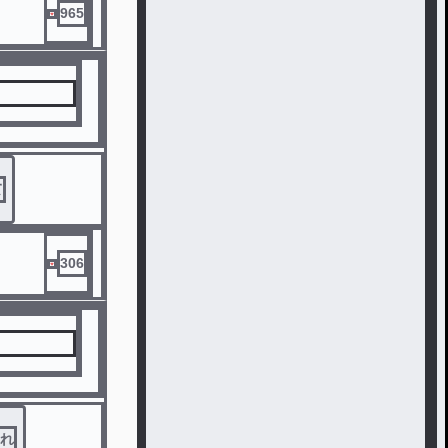
965
て
306
れ