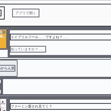
る
アプリで開く
完
結
エイプリルフール……ですよね？……
知っていますか？……
わからん笑
ファーミン愛され見てく？