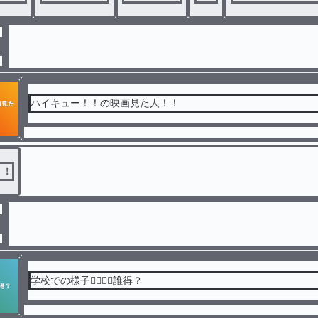
ハイキュー！！の映画見た人！！
！！
学校での様子👈🏻👈🏻誰得？