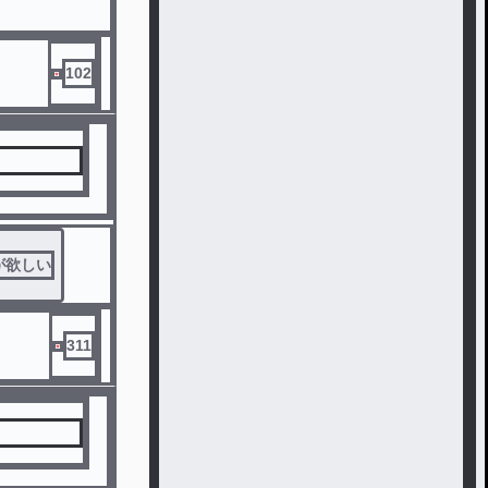
102
が欲しい
311