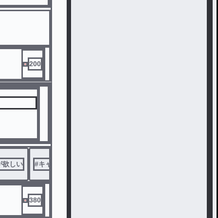
200
が欲しい
#
キャラ崩壊
380