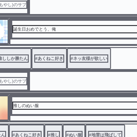
もやし)のサブ
誕生日おめでとう、俺
推ししか勝たん
#
あくねこ好き
#
ネッ友様が欲しい
もやし)のサブ
推しのぬい服
たん
#
あくねこ好き
#
推し
#
ぬい服
#
地雷は飛ばして