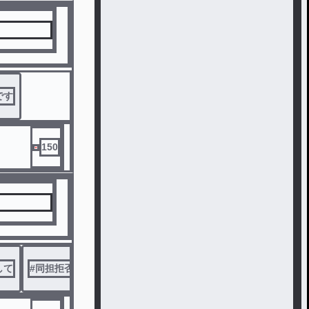
です
150
して
#
同担拒否拒否