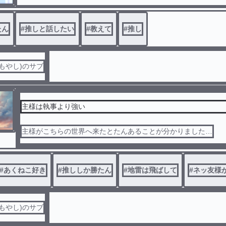
たん
#
推しと話したい
#
教えて
#
推し
もやし)のサブ
主様は執事より強い
主様がこちらの世界へ来たとたんあることが分かりました…
#
あくねこ好き
#
推ししか勝たん
#
地雷は飛ばして
#
ネッ友様
もやし)のサブ