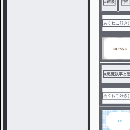
#
雑談
#
推
あくねこ好き(
#
悪魔執事と
あくねこ好き(