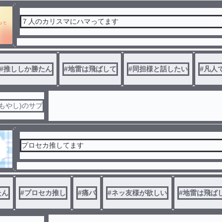
７人のカリスマにハマってます
#
推ししか勝たん
#
地雷は飛ばして
#
同担様と話したい
#
凡人
もやし)のサブ
プロセカ推してます
たん
#
プロセカ推し
#
痛バ
#
ネッ友様が欲しい
#
地雷は飛ば