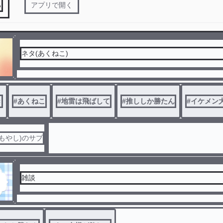
る
アプリで開く
ネタ(あくねこ)
き
#
あくねこ
#
地雷は飛ばして
#
推ししか勝たん
#
イケメン
もやし)のサブ
雑談