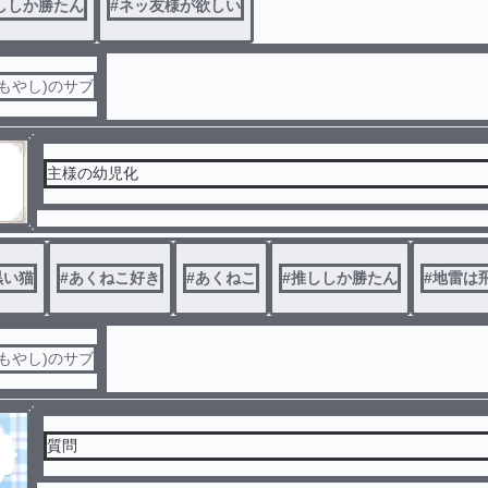
ししか勝たん
#
ネッ友様が欲しい
もやし)のサブ
主様の幼児化
黒い猫
#
あくねこ好き
#
あくねこ
#
推ししか勝たん
#
地雷は
もやし)のサブ
質問