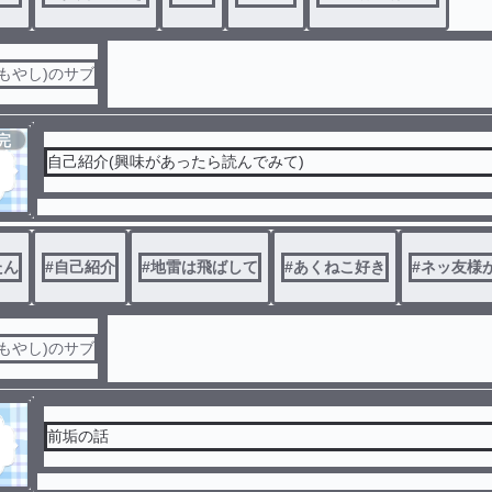
もやし)のサブ
完
結
自己紹介(興味があったら読んでみて)
たん
#
自己紹介
#
地雷は飛ばして
#
あくねこ好き
#
ネッ友様
もやし)のサブ
前垢の話