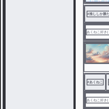
#
推ししか勝
あくねこ好き(
#
あくねこ
あくねこ好き(