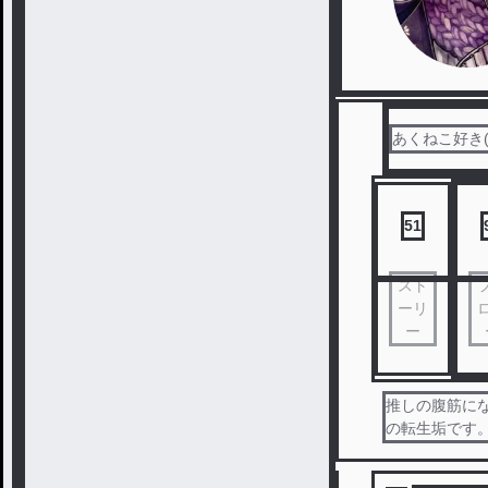
あくねこ好き
51
スト
ーリ
ー
推しの腹筋にな
の転生垢です