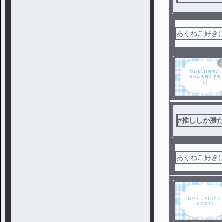
あくねこ好き(
#
推ししか勝
あくねこ好き(