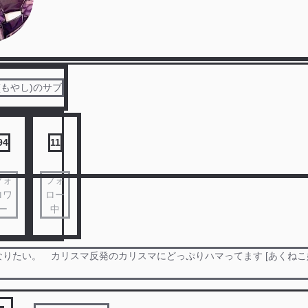
(もやし)のサブ
94
11
フォ
フォ
ロワ
ロー
ー
中
りたい。 カリスマ反発のカリスマにどっぷりハマってます [あくねこ好
。