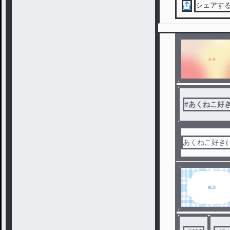
シェアす
#
あくねこ好
あくねこ好き(