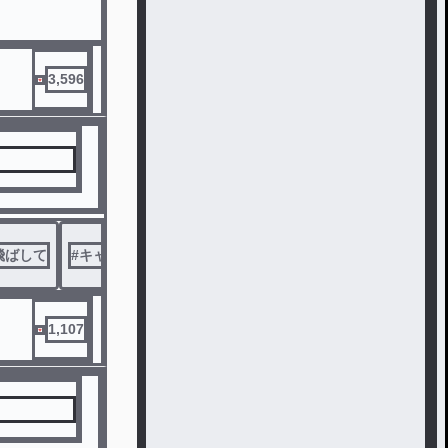
3,596
飛ばして
#
キャラ崩壊
1,107