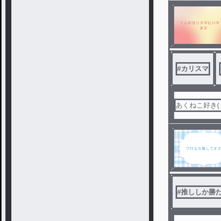
#
カリスマ
あくねこ好き(
#
推ししか勝