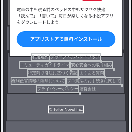
タグ一覧
ロマンスファンタジー
小説コンテスト応募・公募
ファンタジー・異世界・SF
出版・メディアミックス作品
ホラー・ミステリー
BL
ドラマ
コメディ
利用規約
テラーノベルハンドブック
コミュニティガイドライン
安心安全への取り組み
特定商取引法に基づく表記
よくある質問
権利侵害情報の削除について
プロ責法のお手続きに関して
プライバシーポリシー
運営会社
© Teller Novel Inc.