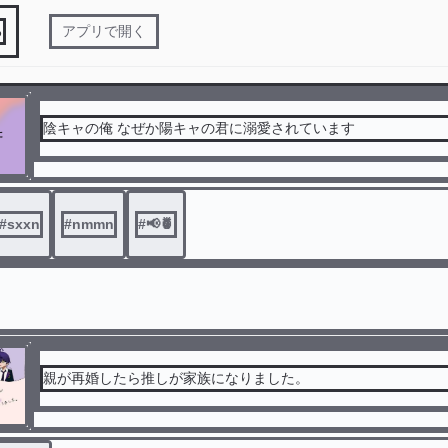
る
アプリで開く
陰キャの俺 なぜか陽キャの君に溺愛されています
#
sxxn
#
nmmn
#
📢🍍
親が再婚したら推しが家族になりました。