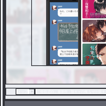
トップ
「佐伯 恋白」最新作：陰キャの俺 なぜか陽