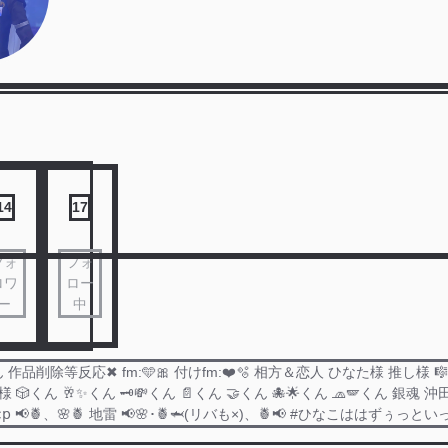
14
17
フォ
フォ
ロワ
ロー
ー
中
作品削除等反応✖︎ fm:🩵🎀 付けfm:❤️🫧‪ 相方＆恋人 ひなた様 推し様 🎼
様 🎲くん 🥂✨くん 🗝‪💸くん 📄くん 🤝くん 🐙🌟くん 🧢🪽くん 銀魂
𝗉 📢🍍、🌸🍍 地雷 📢🌸･🍍🦈(リバも×)、🍍📢 #ひなこははずぅっとい