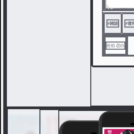
ノベ
ル
#
雑談
#
復
佐伯 恋白