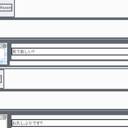
#
sxxn
完
結
見て欲しい!!
す
完
結
お久しぶりです!!