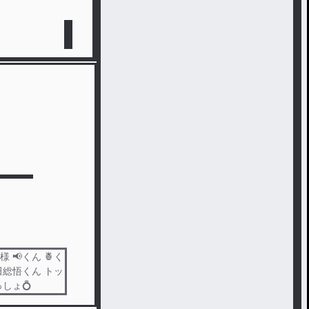
様 📢くん 🍍く
 沖田総悟くん トッ
っしょ💍