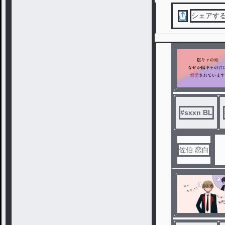
シェアす
#
sxxn BL
佐伯 恋白