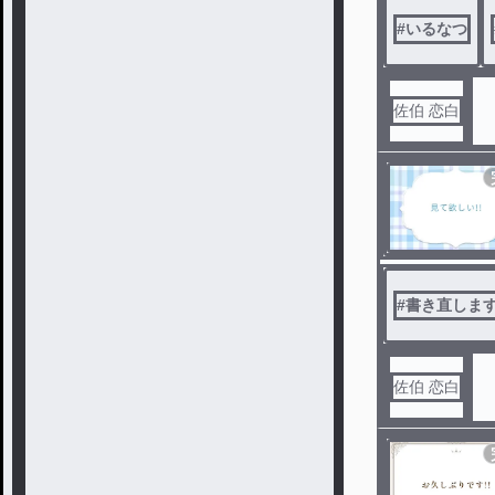
#
いるなつ
佐伯 恋白
#
書き直しま
佐伯 恋白