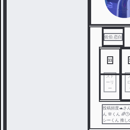
佐伯 恋白
11
スト
ーリ
ー
投稿頻度🐢さん 
ん 🌸くん 🌈
シーくん 推し𝖼