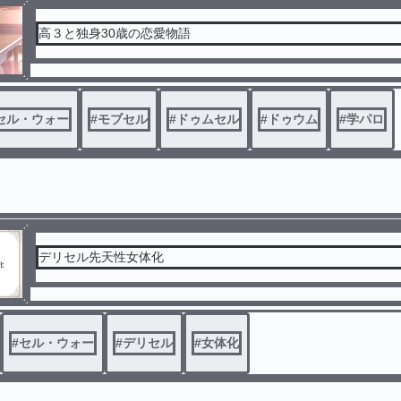
高３と独身30歳の恋愛物語
セル・ウォー
#
モブセル
#
ドゥムセル
#
ドゥウム
#
学パロ
デリセル先天性女体化
#
セル・ウォー
#
デリセル
#
女体化