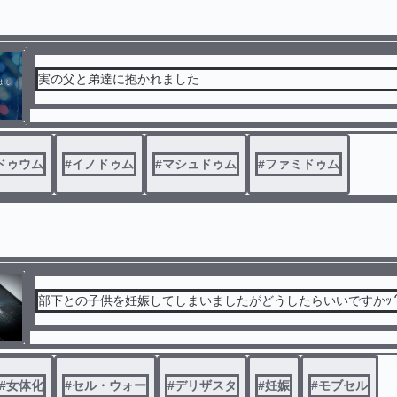
実の父と弟達に抱かれました
ドゥウム
#
イノドゥム
#
マシュドゥム
#
ファミドゥム
部下との子供を妊娠してしまいましたがどうしたらいいですかｯ
#
女体化
#
セル・ウォー
#
デリザスタ
#
妊娠
#
モブセル