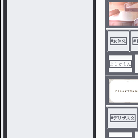
#
女体化
#
ましゅもん
#
デリザスタ