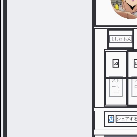
ましゅもん
53
1
スト
ーリ
ー
シェアす