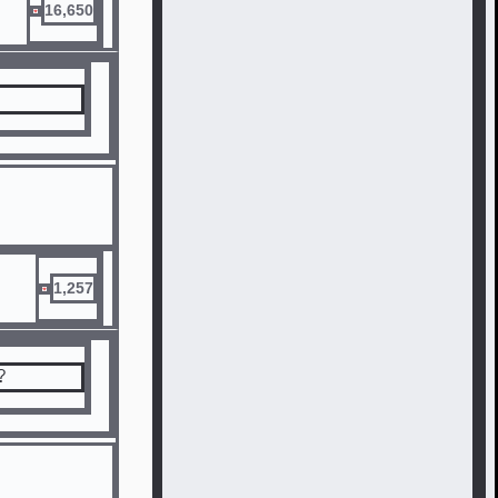
16,650
1,257
？