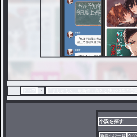
トップ
「ましゅもん」最新作：高３と独身30歳の恋
小説を探す
新着小説一覧
タグ