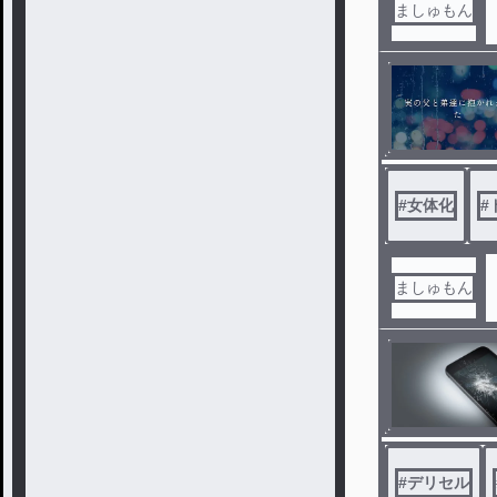
ましゅもん
#
女体化
#
ましゅもん
#
デリセル