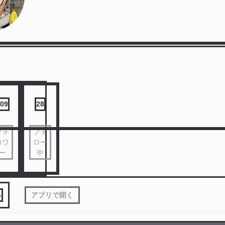
09
28
フォ
フォ
ロワ
ロー
ー
中
る
アプリで開く